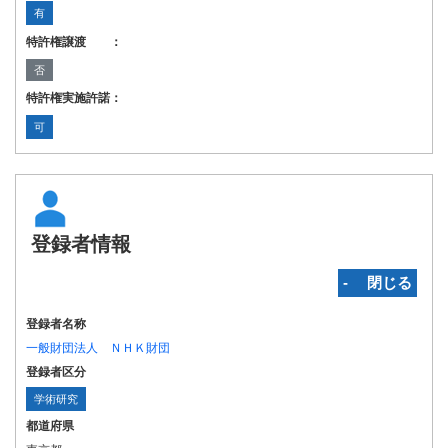
有
特許権譲渡 ：
否
特許権実施許諾：
可
登録者情報
‐ 閉じる
登録者名称
一般財団法人 ＮＨＫ財団
登録者区分
学術研究
都道府県