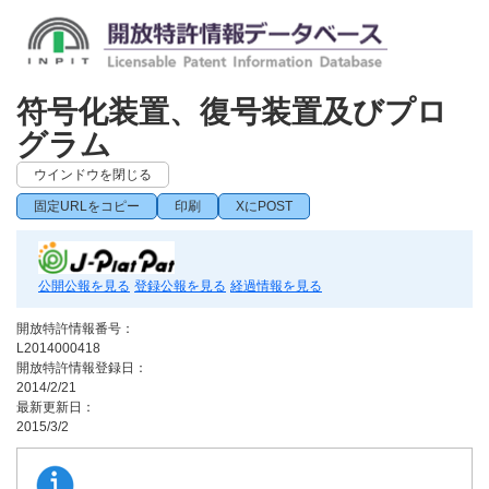
符号化装置、復号装置及びプロ
グラム
ウインドウを閉じる
固定URLをコピー
印刷
XにPOST
公開公報を見る
登録公報を見る
経過情報を見る
開放特許情報番号：
L2014000418
開放特許情報登録日：
2014/2/21
最新更新日：
2015/3/2