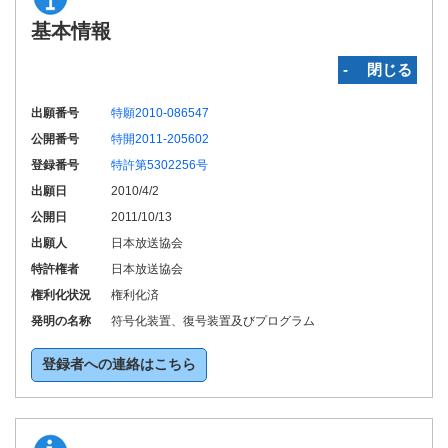
基本情報
‐ 閉じる
出願番号
特願2010-086547
公開番号
特開2011-205602
登録番号
特許第5302256号
出願日
2010/4/2
公開日
2011/10/13
出願人
日本放送協会
特許権者
日本放送協会
権利化状況
権利化済
発明の名称
符号化装置、復号装置及びプログラム
登録者への連絡はこちら