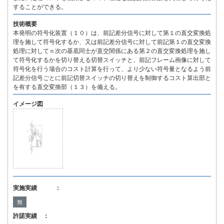
することができる。
技術概要
本発明の符号化装置（１０）は、前記差分信号に対して第１の直交変換処
理を施して符号化するか、又は前記差分信号に対して前記第１の直交変換
処理に対してｎ次の基底同士が直交関係にある第２の直交変換処理を施し
て符号化するかを切り替える切替スイッチと、前記フレーム画像に対して
符号化を行う場合のコスト計算を行って、より少ない符号量となるよう前
記差分信号ごとに前記切替スイッチの切り替えを制御するコスト算出部と
を有する直交変換部（１３）を備える。
イメージ図
実施実績 ：
無
許諾実績 ：