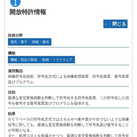
開放特許情報
‐ 閉じる
技術分野
電気・電子
情報・通信
機能
機械・部品の製造
制御・ソフトウェア
適用製品
画像符号化技術、符号化方式による画像処理装置、符号化装置、復号装置
及びプログラム
目的
最適な直交変換係数を判断して符号化する符号化装置、この符号化した信
号を復号する復号装置及びプログラムを提供する。
効果
ＤＣＴベースの符号化方式ではエネルギー集中度が十分でないような画像
信号に対しても、最適な直交変換係数を判断して符号化及び復号すること
が可能となる。
また、処理コストを低減させつつ、最適な直交変換係数を判断して符号化