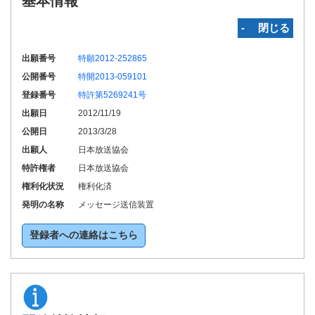
基本情報
‐ 閉じる
出願番号
特願2012-252865
公開番号
特開2013-059101
登録番号
特許第5269241号
出願日
2012/11/19
公開日
2013/3/28
出願人
日本放送協会
特許権者
日本放送協会
権利化状況
権利化済
発明の名称
メッセージ送信装置
登録者への連絡はこちら