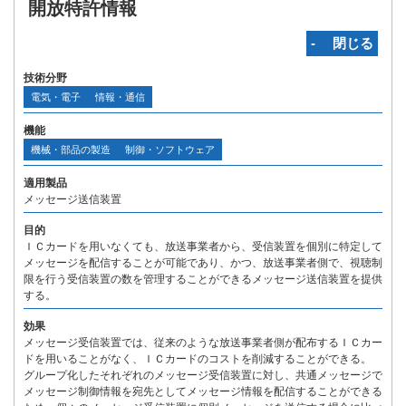
開放特許情報
‐ 閉じる
技術分野
電気・電子
情報・通信
機能
機械・部品の製造
制御・ソフトウェア
適用製品
メッセージ送信装置
目的
ＩＣカードを用いなくても、放送事業者から、受信装置を個別に特定して
メッセージを配信することが可能であり、かつ、放送事業者側で、視聴制
限を行う受信装置の数を管理することができるメッセージ送信装置を提供
する。
効果
メッセージ受信装置では、従来のような放送事業者側が配布するＩＣカー
ドを用いることがなく、ＩＣカードのコストを削減することができる。
グループ化したそれぞれのメッセージ受信装置に対し、共通メッセージで
メッセージ制御情報を宛先としてメッセージ情報を配信することができる