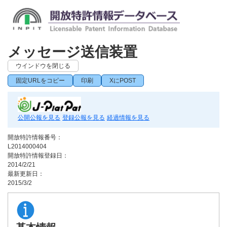
メッセージ送信装置
ウインドウを閉じる
固定URLをコピー
印刷
XにPOST
公開公報を見る
登録公報を見る
経過情報を見る
開放特許情報番号：
L2014000404
開放特許情報登録日：
2014/2/21
最新更新日：
2015/3/2