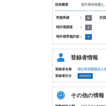
技術概要
熱可塑性樹脂と
実施実績 ：
許
無
特許権譲渡 ：
否
特許権実施許諾：
可
登録者情報
登録者名称
国立研究開発法人
登録者区分
学術研究
その他の情報