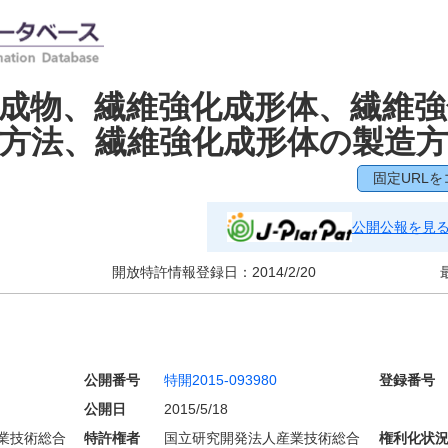
成物、繊維強化成形体、繊維強
方法、繊維強化成形体の製造方
固定URLを
公開公報を見
開放特許情報登録日：
2014/2/20
公開番号
特開2015-093980
登録番号
公開日
2015/5/18
業技術総合
特許権者
国立研究開発法人産業技術総合
権利化状