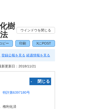
化樹
ウインドウを閉じる
法
コピー
印刷
XにPOST
る
登録公報を見る
経過情報を見る
最新更新日：
2018/11/21
‐ 閉じる
特許第6397180号
況
権利化済