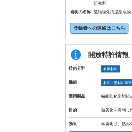
研究所
発明の名称
繊維強化樹脂組成物
登録者への連絡はこちら
開放特許情報
技術分野
有機材料
機能
材料・素材の製造
適用製品
繊維強化樹脂組
目的
熱劣化を抑制し
効果
本発明は、熱劣