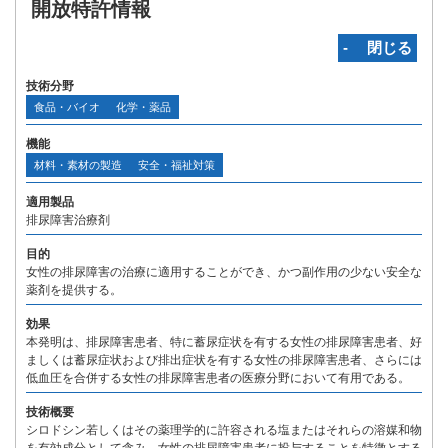
開放特許情報
‐ 閉じる
技術分野
食品・バイオ
化学・薬品
機能
材料・素材の製造
安全・福祉対策
適用製品
排尿障害治療剤
目的
女性の排尿障害の治療に適用することができ、かつ副作用の少ない安全な
薬剤を提供する。
効果
本発明は、排尿障害患者、特に蓄尿症状を有する女性の排尿障害患者、好
ましくは蓄尿症状および排出症状を有する女性の排尿障害患者、さらには
低血圧を合併する女性の排尿障害患者の医療分野において有用である。
技術概要
シロドシン若しくはその薬理学的に許容される塩またはそれらの溶媒和物