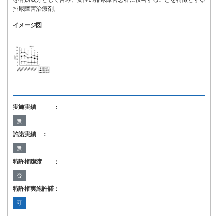
を有効成分として含み、女性の排尿障害患者に投与することを特徴とする
排尿障害治療剤。
イメージ図
実施実績 ：
無
許諾実績 ：
無
特許権譲渡 ：
否
特許権実施許諾：
可