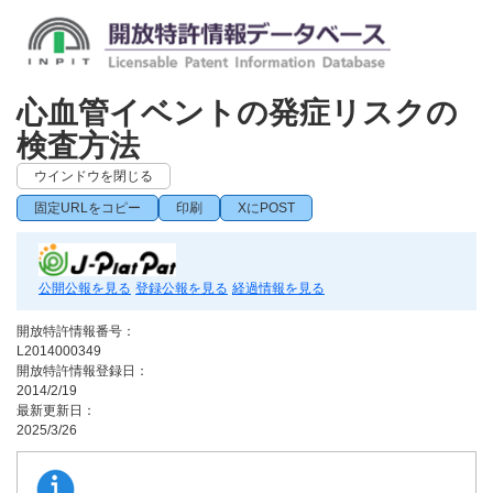
心血管イベントの発症リスクの
検査方法
ウインドウを閉じる
固定URLをコピー
印刷
XにPOST
公開公報を見る
登録公報を見る
経過情報を見る
開放特許情報番号：
L2014000349
開放特許情報登録日：
2014/2/19
最新更新日：
2025/3/26