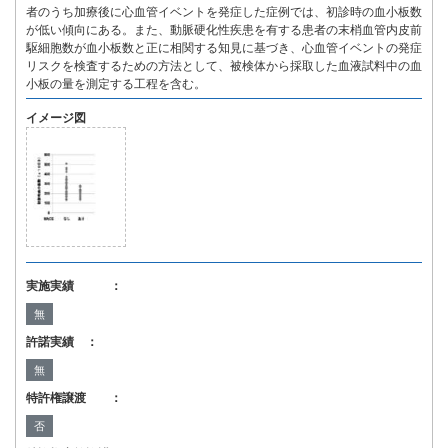
者のうち加療後に心血管イベントを発症した症例では、初診時の血小板数
が低い傾向にある。また、動脈硬化性疾患を有する患者の末梢血管内皮前
駆細胞数が血小板数と正に相関する知見に基づき、心血管イベントの発症
リスクを検査するための方法として、被検体から採取した血液試料中の血
小板の量を測定する工程を含む。
イメージ図
実施実績 ：
無
許諾実績 ：
無
特許権譲渡 ：
否