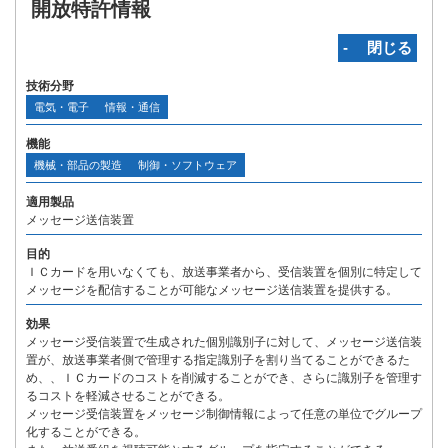
開放特許情報
‐ 閉じる
技術分野
電気・電子
情報・通信
機能
機械・部品の製造
制御・ソフトウェア
適用製品
メッセージ送信装置
目的
ＩＣカードを用いなくても、放送事業者から、受信装置を個別に特定して
メッセージを配信することが可能なメッセージ送信装置を提供する。
効果
メッセージ受信装置で生成された個別識別子に対して、メッセージ送信装
置が、放送事業者側で管理する指定識別子を割り当てることができるた
め、、ＩＣカードのコストを削減することができ、さらに識別子を管理す
るコストを軽減させることができる。
メッセージ受信装置をメッセージ制御情報によって任意の単位でグループ
化することができる。