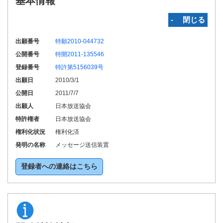
基本情報
‐ 閉じる
出願番号
特願2010-044732
公開番号
特開2011-135546
登録番号
特許第5156039号
出願日
2010/3/1
公開日
2011/7/7
出願人
日本放送協会
特許権者
日本放送協会
権利化状況
権利化済
発明の名称
メッセージ送信装置
登録者への連絡はこちら