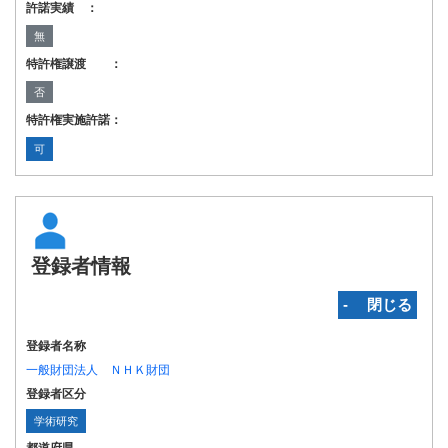
許諾実績 ：
無
特許権譲渡 ：
否
特許権実施許諾：
可
登録者情報
‐ 閉じる
登録者名称
一般財団法人 ＮＨＫ財団
登録者区分
学術研究