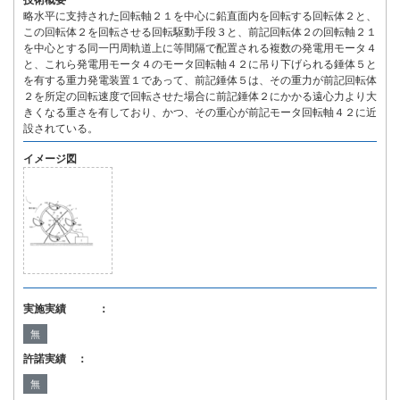
技術概要
略水平に支持された回転軸２１を中心に鉛直面内を回転する回転体２と、
この回転体２を回転させる回転駆動手段３と、前記回転体２の回転軸２１
を中心とする同一円周軌道上に等間隔で配置される複数の発電用モータ４
と、これら発電用モータ４のモータ回転軸４２に吊り下げられる錘体５と
を有する重力発電装置１であって、前記錘体５は、その重力が前記回転体
２を所定の回転速度で回転させた場合に前記錘体２にかかる遠心力より大
きくなる重さを有しており、かつ、その重心が前記モータ回転軸４２に近
設されている。
イメージ図
実施実績 ：
無
許諾実績 ：
無