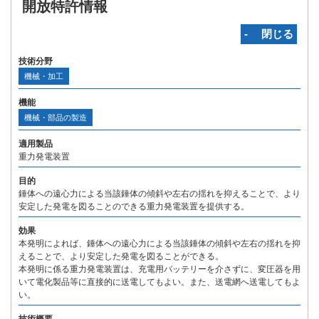
開放特許情報
‐ 閉じる
技術分野
機械・加工
機能
機械・部品の製造
適用製品
重力発電装置
目的
錘体への遠心力による当該錘体の傾斜や左右の揺れを抑えることで、より
安定した発電を図ることのできる重力発電装置を提供する。
効果
本発明によれば、錘体への遠心力による当該錘体の傾斜や左右の揺れを抑
えることで、より安定した発電を図ることができる。
本発明に係る重力発電装置は、充電用バッテリーを介さずに、変圧器を用
いて電化製品等に直接的に送電してもよい。また、送電網へ送電してもよ
い。