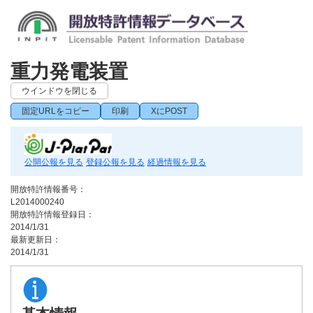
重力発電装置
ウインドウを閉じる
固定URLをコピー
印刷
XにPOST
公開公報を見る
登録公報を見る
経過情報を見る
開放特許情報番号：
L2014000240
開放特許情報登録日：
2014/1/31
最新更新日：
2014/1/31