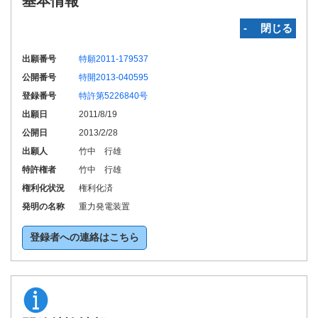
基本情報
‐ 閉じる
出願番号
特願2011-179537
公開番号
特開2013-040595
登録番号
特許第5226840号
出願日
2011/8/19
公開日
2013/2/28
出願人
竹中 行雄
特許権者
竹中 行雄
権利化状況
権利化済
発明の名称
重力発電装置
登録者への連絡はこちら