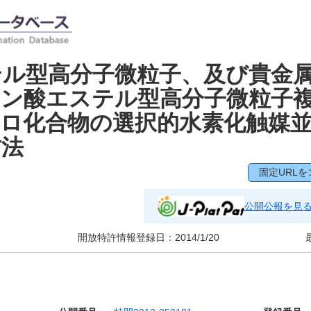
テル型高分子微粒子、及び貴金
ロン酸エステル型高分子微粒子
ロ化合物の選択的水素化触媒
方法
固定URLを
公開公報を見
開放特許情報登録日：
2014/1/20