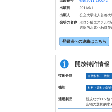
出願番号
特願2011-190242
出願日
2011/9/1
出願人
公立大学法人首都大
発明の名称
ボロン酸エステル型
選択的水素化触媒並
登録者への連絡はこちら
開放特許情報
技術分野
有機材料
機械
機能
材料・素材の製造
適用製品
新規なボロン酸
合物の選択的水