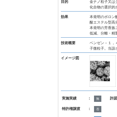
目的
金ナノ粒子又は
化合物の選択的
効果
本発明のボロン
酸エステル型高
本発明の芳香族
低減、分離・精
技術概要
ベンゼン－１，
子微粒子。当該
イメージ図
実施実績 ：
許
無
特許権譲渡 ：
否