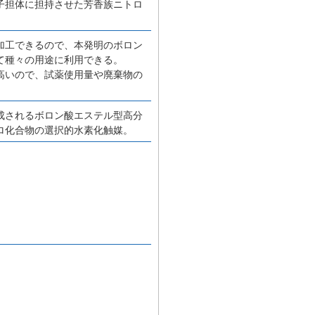
子担体に担持させた芳香族ニトロ
加工できるので、本発明のボロン
て種々の用途に利用できる。
高いので、試薬使用量や廃棄物の
成されるボロン酸エステル型高分
ロ化合物の選択的水素化触媒。