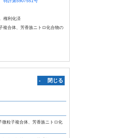
特許第5907551号
況
権利化済
子複合体、芳香族ニトロ化合物の
‐ 閉じる
子微粒子複合体、芳香族ニトロ化