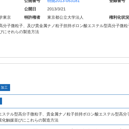
公開番号
特開2013-053181
登録番号
公開日
2013/3/21
学東京
特許権者
東京都公立大学法人
権利化状
高分子微粒子、及び貴金属ナノ粒子担持ボロン酸エステル型高分子微粒
びにそれらの製造方法
・加工
エステル型高分子微粒子、貴金属ナノ粒子担持ボロン酸エステル型高分
素化触媒並びにこれらの製造方法