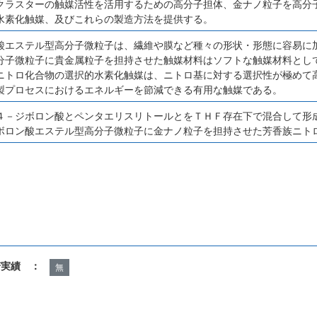
クラスターの触媒活性を活用するための高分子担体、金ナノ粒子を高分
水素化触媒、及びこれらの製造方法を提供する。
酸エステル型高分子微粒子は、繊維や膜など種々の形状・形態に容易に
分子微粒子に貴金属粒子を担持させた触媒材料はソフトな触媒材料とし
ニトロ化合物の選択的水素化触媒は、ニトロ基に対する選択性が極めて
製プロセスにおけるエネルギーを節減できる有用な触媒である。
４－ジボロン酸とペンタエリスリトールとをＴＨＦ存在下で混合して形
ボロン酸エステル型高分子微粒子に金ナノ粒子を担持させた芳香族ニト
諾実績 ：
無