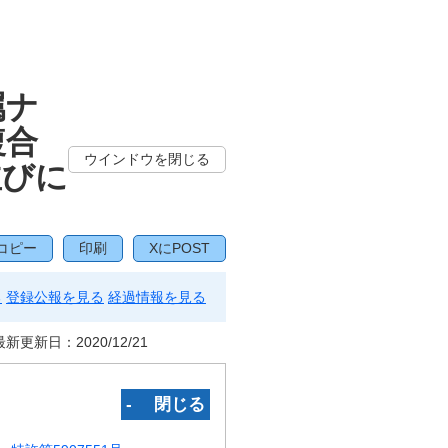
属ナ
複合
ウインドウを閉じる
並びに
コピー
印刷
XにPOST
る
登録公報を見る
経過情報を見る
最新更新日：
2020/12/21
‐ 閉じる