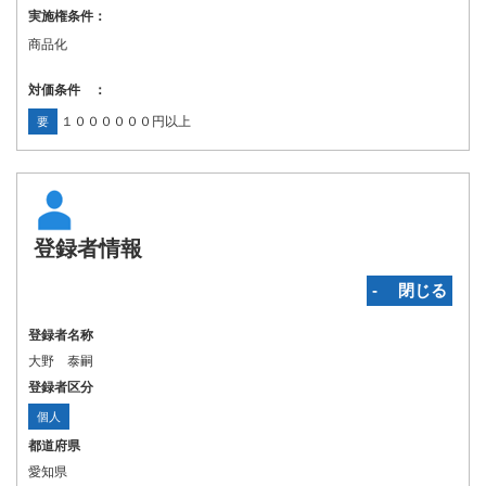
実施権条件：
商品化
対価条件 ：
１００００００円以上
要
登録者情報
‐ 閉じる
登録者名称
大野 泰嗣
登録者区分
個人
都道府県
愛知県