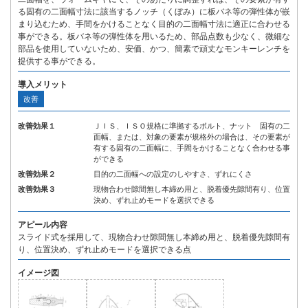
る固有の二面幅寸法に該当するノッチ（くぼみ）に板バネ等の弾性体が嵌
まり込むため、手間をかけることなく目的の二面幅寸法に適正に合わせる
事ができる。板バネ等の弾性体を用いるため、部品点数も少なく、微細な
部品を使用していないため、安価、かつ、簡素で頑丈なモンキーレンチを
提供する事ができる。
導入メリット
改善
改善効果１
ＪＩＳ、ＩＳＯ規格に準拠するボルト、ナット 固有の二
面幅、または、対象の要素が規格外の場合は、その要素が
有する固有の二面幅に、手間をかけることなく合わせる事
ができる
改善効果２
目的の二面幅への設定のしやすさ、ずれにくさ
改善効果３
現物合わせ隙間無し本締め用と、脱着優先隙間有り、位置
決め、ずれ止めモードを選択できる
アピール内容
スライド式を採用して、現物合わせ隙間無し本締め用と、脱着優先隙間有
り、位置決め、ずれ止めモードを選択できる点
イメージ図