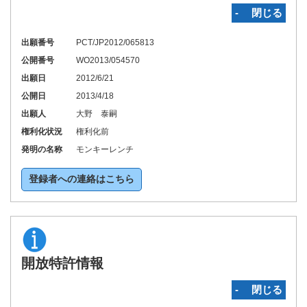
‐ 閉じる
出願番号
PCT/JP2012/065813
公開番号
WO2013/054570
出願日
2012/6/21
公開日
2013/4/18
出願人
大野 泰嗣
権利化状況
権利化前
発明の名称
モンキーレンチ
登録者への連絡はこちら
開放特許情報
‐ 閉じる