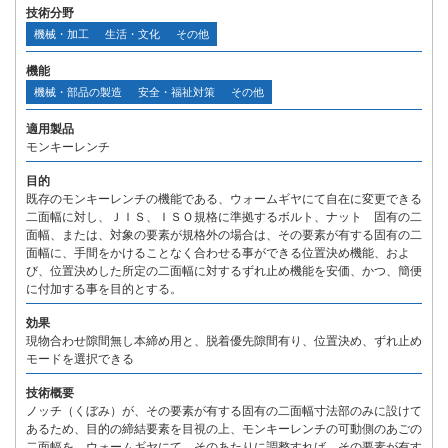
技術分野
機械・加工
生活・文化
その他
機能
機械・部品の製造
安全・福祉対策
その他
適用製品
モンキーレンチ
目的
既存のモンキーレンチの機能である、ウォームギヤにて自在に変更できる
二面幅に対し、ＪＩＳ、ＩＳＯ規格に準拠するボルト、ナット 固有の二
面幅、または、対象の要素が規格外の場合は、その要素が有する固有の二
面幅に、手間をかけることなく合わせる事ができる位置決め機能、およ
び、位置決めした所定の二面幅に対するずれ止め機能を安価、かつ、簡便
に付加する事を目的とする。
効果
現物合わせ隙間無し本締め用と、脱着優先隙間有り、位置決め、ずれ止め
モードを選択できる
技術概要
ノッチ（くぼみ）が、その要素が有する固有の二面幅寸法部のみに設けて
あるため、目的の締結要素を目視の上、モンキーレンチの可動側のあごの
二面幅を、ウォームギヤにて、そのあたりに調整すれば、その要素が有す