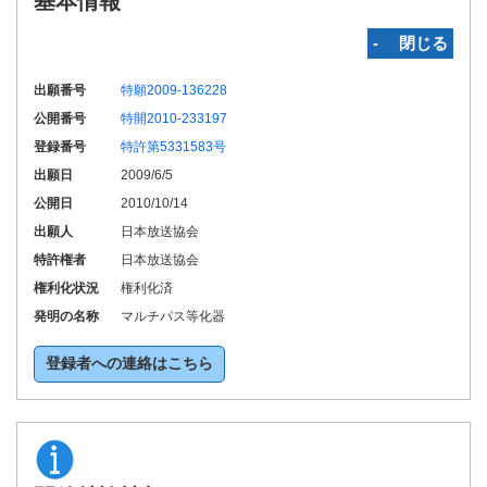
基本情報
‐ 閉じる
出願番号
特願2009-136228
公開番号
特開2010-233197
登録番号
特許第5331583号
出願日
2009/6/5
公開日
2010/10/14
出願人
日本放送協会
特許権者
日本放送協会
権利化状況
権利化済
発明の名称
マルチパス等化器
登録者への連絡はこちら