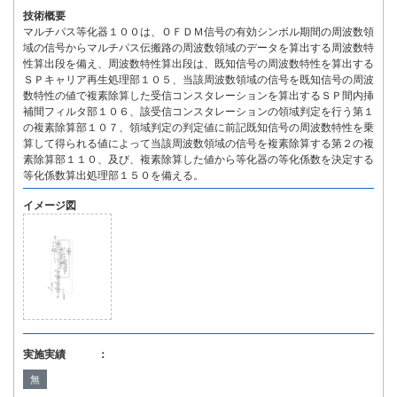
技術概要
マルチパス等化器１００は、ＯＦＤＭ信号の有効シンボル期間の周波数領
域の信号からマルチパス伝搬路の周波数領域のデータを算出する周波数特
性算出段を備え、周波数特性算出段は、既知信号の周波数特性を算出する
ＳＰキャリア再生処理部１０５、当該周波数領域の信号を既知信号の周波
数特性の値で複素除算した受信コンスタレーションを算出するＳＰ間内挿
補間フィルタ部１０６、該受信コンスタレーションの領域判定を行う第１
の複素除算部１０７、領域判定の判定値に前記既知信号の周波数特性を乗
算して得られる値によって当該周波数領域の信号を複素除算する第２の複
素除算部１１０、及び、複素除算した値から等化器の等化係数を決定する
等化係数算出処理部１５０を備える。
イメージ図
実施実績 ：
無