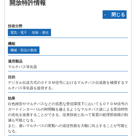
開放特許情報
‐ 閉じる
技術分野
電気・電子
情報・通信
機能
機械・部品の製造
適用製品
マルチパス等化器
目的
デジタル伝送方式のＯＦＤＭ信号におけるマルチパス伝送路を補償するマ
ルチパス等化器を提供する。
効果
白色雑音やマルチパスなどの劣悪な受信環境下においてもＯＦＤＭ信号の
ガードインターバルの時間幅を越えるようなマルチパス波による受信特性
の劣化を改善することができる。従来技術と比べて装置の処理部規模の削
減も可能となる。
また、速いマルチパスの変動への追従性能を大幅に向上することが可能と
なる。