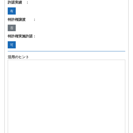
許諾実績 ：
有
特許権譲渡 ：
否
特許権実施許諾：
可
活用のヒント