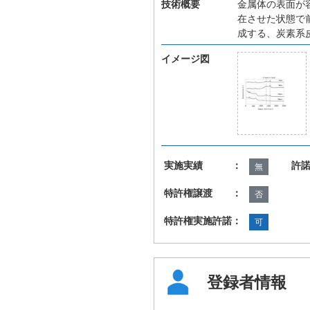
技術概要
金属体の表面が
在させた状態で
成する、炭素系
イメージ図
実施実績 ：
許
無
特許権譲渡 ：
否
特許権実施許諾：
可
登録者情報