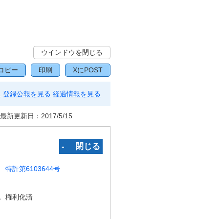
ウインドウを閉じる
コピー
印刷
XにPOST
る
登録公報を見る
経過情報を見る
最新更新日：
2017/5/15
‐ 閉じる
特許第6103644号
況
権利化済