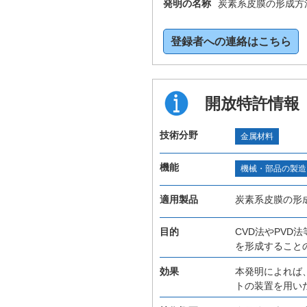
発明の名称
炭素系皮膜の形成方
登録者への連絡はこちら
開放特許情報
技術分野
金属材料
機能
機械・部品の製造
適用製品
炭素系皮膜の形
目的
CVD法やPV
を形成すること
効果
本発明によれば
トの装置を用い