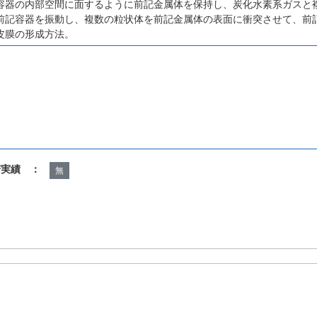
容器の内部空間に面するように前記金属体を保持し、炭化水素系ガスと
前記容器を振動し、複数の粒状体を前記金属体の表面に衝突させて、前
皮膜の形成方法。
諾実績 ：
無