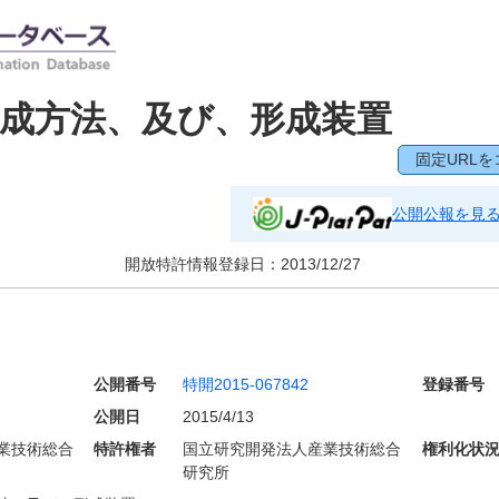
成方法、及び、形成装置
固定URLを
公開公報を見
開放特許情報登録日：
2013/12/27
公開番号
特開2015-067842
登録番号
公開日
2015/4/13
業技術総合
特許権者
国立研究開発法人産業技術総合
権利化状
研究所