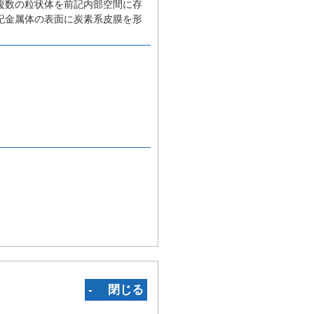
複数の粒状体を前記内部空間に存
記金属体の表面に炭素系皮膜を形
‐ 閉じる