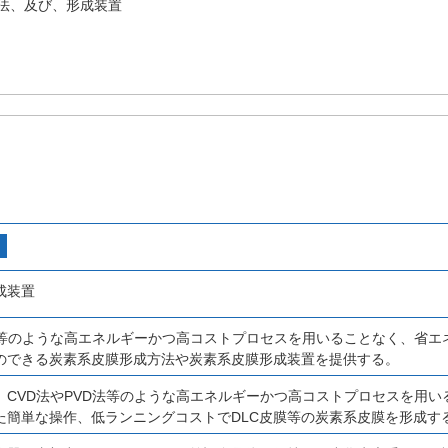
法、及び、形成装置
成装置
D法等のような高エネルギーかつ高コストプロセスを用いることなく、省
のできる炭素系皮膜形成方法や炭素系皮膜形成装置を提供する。
、CVD法やPVD法等のような高エネルギーかつ高コストプロセスを用
た簡単な操作、低ランニングコストでDLC皮膜等の炭素系皮膜を形成す