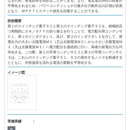
なるため、発電効率を高めることができる。また、電流電圧特性の段差が
平滑化されるため、パワーコンディショナの最大出力動作点の計測が容易
となり、ＭＰＰＴミスマッチ損失を回避することができる。
技術概要
第１のスイッチング素子Ｓ１と第２のスイッチング素子Ｓ２を、相補的且
つ周期的にＯＮ／ＯＦＦの切り換えを行うことで、電力配分用コンデンサ
Ｃ１、第１のインダクタＬ１、及び、第２のインダクタＬ２を介して、発
電出力の大きい太陽電池Ｍ１（又は太陽電池Ｍ２）から小さい太陽電池Ｍ
２（又は太陽電池Ｍ１）へ電力配分を連続的に行い、両者の発電出力を均
等化する。この際、第１の平滑コンデンサＣ２と第２の平滑コンデンサＣ
３は、これらのスイッチング素子Ｓ１、Ｓ２の発生するノイズを軽減する
とともに、外部負荷を流れる電流の変動を平滑化する。
イメージ図
実施実績 ：
無