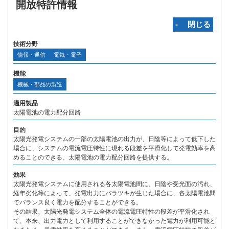
開放特許情報
‐ 閉じる
技術分野
情報・通信
電気・電子
機能
機械・部品の製造
適用製品
太陽電池の電力配分回路
目的
太陽光発電システムの一部の太陽電池の出力が、日陰等によって低下した
場合に、システムの電流電圧特性に現れる段差を平滑化して発電効率を高
めることのできる、太陽電池の電力配分回路を提供する。
効果
太陽光発電システムに使用される各太陽電池間に、日陰や受光面の汚れ、
経年劣化等によって、発電出力にバラツキが生じた場合に、各太陽電池間
でバランス良く電力を配分することができる。
その結果、太陽光発電システム全体の電流電圧特性の段差が平滑化され
て、本来、出力電力として利用することができなかった電力が利用可能と