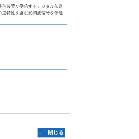
受信装置が受信するデジタル伝送
の逆特性を含む変調波信号を伝送
‐ 閉じる