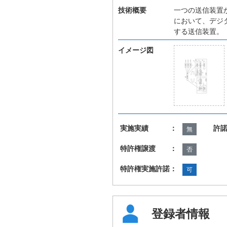
技術概要
一つの送信装置
において、デジ
する送信装置。
イメージ図
実施実績 ：
許
無
特許権譲渡 ：
否
特許権実施許諾：
可
登録者情報