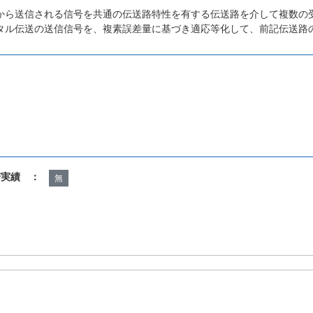
から送信される信号を共通の伝送路特性を有する伝送路を介して複数の
タル伝送の送信信号を、複素誤差量に基づき適応等化して、前記伝送路
諾実績 ：
無