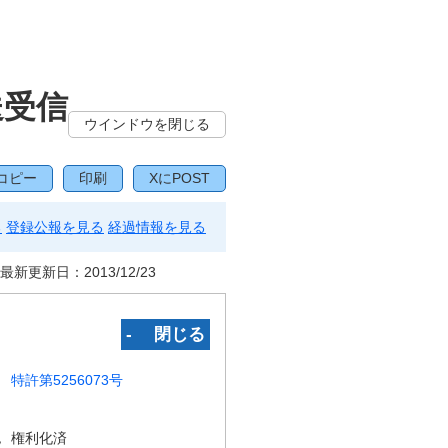
送受信
ウインドウを閉じる
コピー
印刷
XにPOST
る
登録公報を見る
経過情報を見る
最新更新日：
2013/12/23
‐ 閉じる
特許第5256073号
況
権利化済