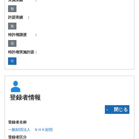
実施実績 ：
無
許諾実績 ：
無
特許権譲渡 ：
否
特許権実施許諾：
可
登録者情報
‐ 閉じる
登録者名称
一般財団法人 ＮＨＫ財団
登録者区分