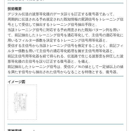
技術概要
デジタル伝送の波形等化後のデータ誤りを訂正する復号器であって、
周期的に伝送される予め規定された既知情報の変調信号をトレーニング信
号として受信して抽出するトレーニング信号抽出手段と、
当該トレーニング信号に対応する予め用意された既知パターン列を用い
て、前記抽出したトレーニング信号を適応等化して、主信号の適応等化に
用いるフィルター係数を決定するトレーニング信号用等化器と、
受信する主信号から当該トレーニング信号を推定することなく、前記フィ
ルター係数を用いて主信号の適応等化処理を施す主信号用等化器と、
前記主信号用等化器を経て得られる、伝送路で生じる波形歪を抑圧した波
形等化後の主信号を誤り訂正する復号器と、を備え、
前記抽出したトレーニング信号は、受信Ｃ／Ｎの値として一定値以上の値
を満たす信号から抽出された信号からなることを特徴とする、復号器。
イメージ図