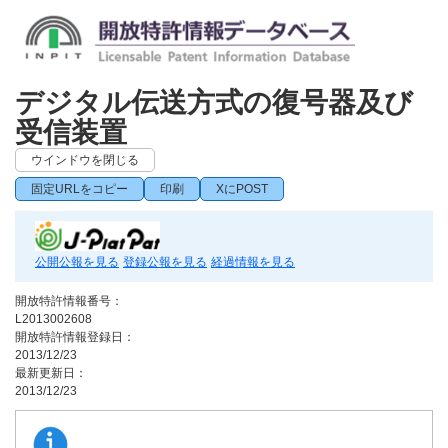
デジタル伝送方式の復号器及び
受信装置
ウインドウを閉じる
固定URLをコピー
印刷
XにPOST
公開公報を見る
登録公報を見る
経過情報を見る
開放特許情報番号：
L2013002608
開放特許情報登録日：
2013/12/23
最新更新日：
2013/12/23