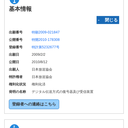
基本情報
‐ 閉じる
出願番号
特願2009-021847
公開番号
特開2010-178308
登録番号
特許第5232677号
出願日
2009/2/2
公開日
2010/8/12
出願人
日本放送協会
特許権者
日本放送協会
権利化状況
権利化済
発明の名称
デジタル伝送方式の復号器及び受信装置
登録者への連絡はこちら