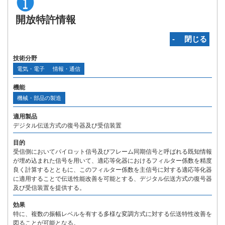
開放特許情報
‐ 閉じる
技術分野
電気・電子
情報・通信
機能
機械・部品の製造
適用製品
デジタル伝送方式の復号器及び受信装置
目的
受信側においてパイロット信号及びフレーム同期信号と呼ばれる既知情報
が埋め込まれた信号を用いて、適応等化器におけるフィルター係数を精度
良く計算するとともに、このフィルター係数を主信号に対する適応等化器
に適用することで伝送性能改善を可能とする、デジタル伝送方式の復号器
及び受信装置を提供する。
効果
特に、複数の振幅レベルを有する多様な変調方式に対する伝送特性改善を
図ることが可能となる。