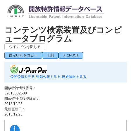
コンテンツ検索装置及びコンピ
ュータプログラム
ウインドウを閉じる
固定URLをコピー
印刷
XにPOST
公開公報を見る
登録公報を見る
経過情報を見る
開放特許情報番号：
L2013002580
開放特許情報登録日：
2013/12/23
最新更新日：
2013/12/23