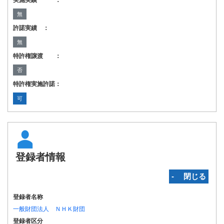
実施実績 ：
無
許諾実績 ：
無
特許権譲渡 ：
否
特許権実施許諾：
可
登録者情報
‐ 閉じる
登録者名称
一般財団法人 ＮＨＫ財団
登録者区分