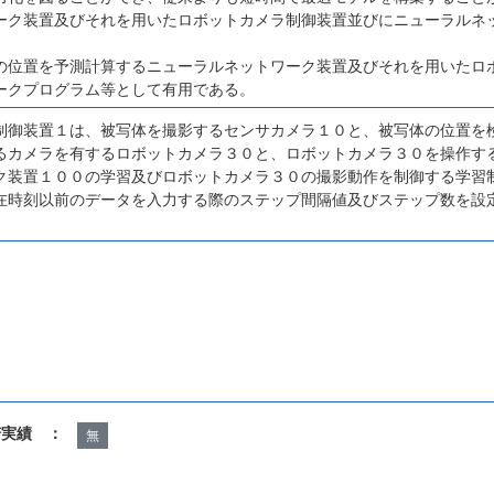
ーク装置及びそれを用いたロボットカメラ制御装置並びにニューラルネ
の位置を予測計算するニューラルネットワーク装置及びそれを用いたロ
ークプログラム等として有用である。
制御装置１は、被写体を撮影するセンサカメラ１０と、被写体の位置を
るカメラを有するロボットカメラ３０と、ロボットカメラ３０を操作す
ク装置１００の学習及びロボットカメラ３０の撮影動作を制御する学習
在時刻以前のデータを入力する際のステップ間隔値及びステップ数を設
諾実績 ：
無