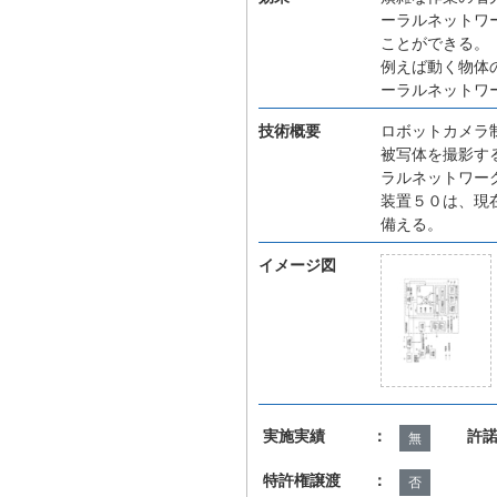
ーラルネットワ
ことができる。
例えば動く物体
ーラルネットワ
技術概要
ロボットカメラ
被写体を撮影す
ラルネットワー
装置５０は、現
備える。
イメージ図
実施実績 ：
許
無
特許権譲渡 ：
否