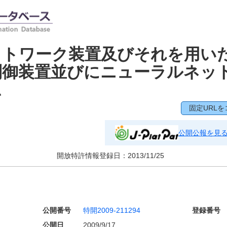
ットワーク装置及びそれを用い
制御装置並びにニューラルネッ
ム
固定URLを
公開公報を見
開放特許情報登録日：
2013/11/25
公開番号
特開2009-211294
登録番号
公開日
2009/9/17