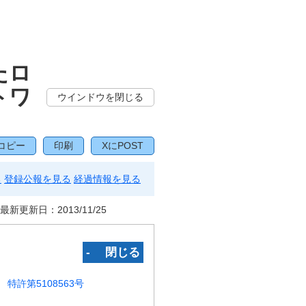
たロ
トワ
ウインドウを閉じる
コピー
印刷
XにPOST
る
登録公報を見る
経過情報を見る
最新更新日：
2013/11/25
‐ 閉じる
特許第5108563号