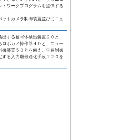
ットワークプログラムを提供する
ボットカメラ制御装置並びにニュ
検出する被写体検出装置２０と、
るロボカメ操作器４０と、ニュー
制御装置５０とを備え、学習制御
定する入力層最適化手段１２０を