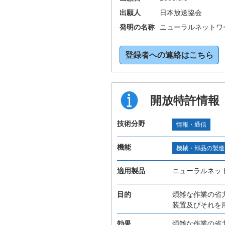
出願人
日本放送協会
発明の名称
ニューラルネットワ
登録者への連絡はこちら
開放特許情報
技術分野
情報・通信
機能
機械・部品の製造
適用製品
ニューラルネッ
目的
煩雑な作業の省
装置及びそれを
効果
煩雑な作業の省