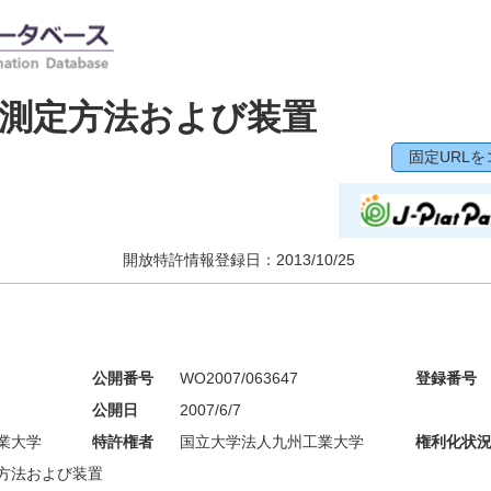
測定方法および装置
固定URLを
開放特許情報登録日：
2013/10/25
公開番号
WO2007/063647
登録番号
公開日
2007/6/7
業大学
特許権者
国立大学法人九州工業大学
権利化状
方法および装置