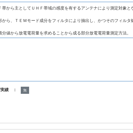
Ｆ帯から主としてＵＨＦ帯域の感度を有するアンテナにより測定対象と
形から、ＴＥＭモード成分をフィルタにより抽出し、かつそのフィルタ
積分値から放電電荷量を求めることから成る部分放電電荷量測定方法。
諾実績 ：
無