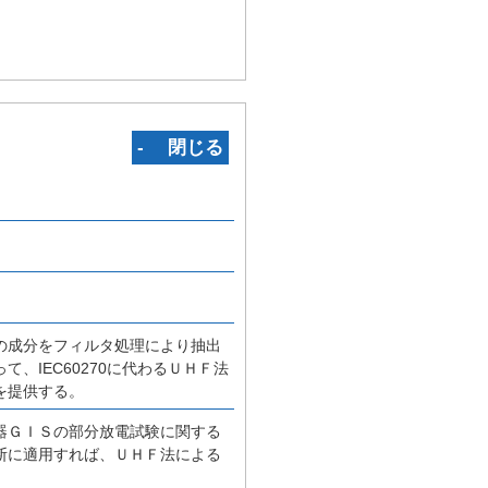
‐ 閉じる
の成分をフィルタ処理により抽出
IEC60270に代わるＵＨＦ法
を提供する。
器ＧＩＳの部分放電試験に関する
断に適用すれば、ＵＨＦ法による