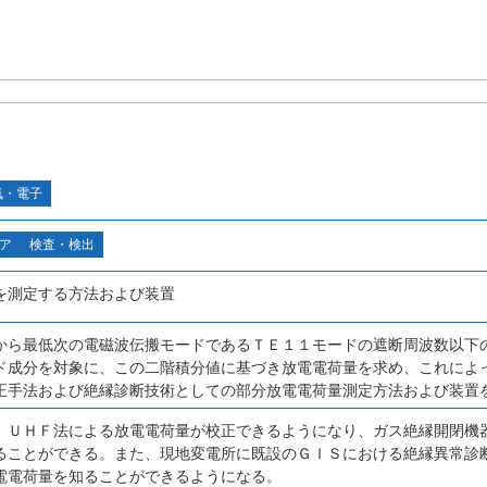
気・電子
ア
検査・検出
を測定する方法および装置
から最低次の電磁波伝搬モードであるＴＥ１１モードの遮断周波数以下
ド成分を対象に、この二階積分値に基づき放電電荷量を求め、これによって、
正手法および絶縁診断技術としての部分放電電荷量測定方法および装置
、ＵＨＦ法による放電電荷量が校正できるようになり、ガス絶縁開閉機
ることができる。また、現地変電所に既設のＧＩＳにおける絶縁異常診
電電荷量を知ることができるようになる。