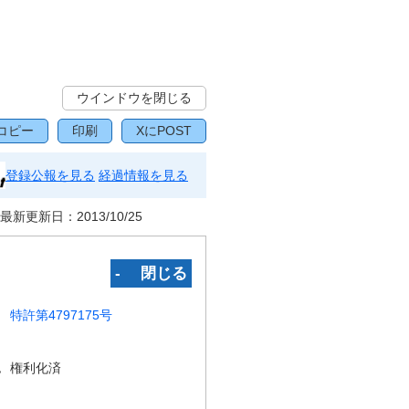
ウインドウを閉じる
コピー
印刷
XにPOST
登録公報を見る
経過情報を見る
最新更新日：
2013/10/25
‐ 閉じる
特許第4797175号
況
権利化済