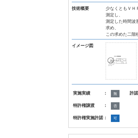
技術概要
少なくともＶＨ
測定し、
測定した時間波
求め、
この求めた二階
イメージ図
実施実績 ：
許
無
特許権譲渡 ：
否
特許権実施許諾：
可