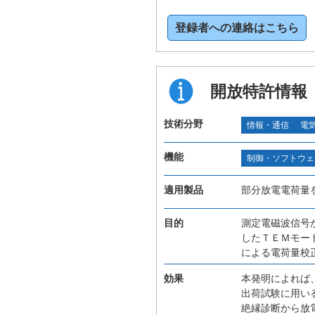
登録者への連絡はこちら
開放特許情報
技術分野
情報・通信
電
機能
制御・ソフトウェ
適用製品
部分放電電荷量
目的
測定電磁波信号
したＴＥＭモー
による電荷量校
効果
本発明によれば
出荷試験に用い
絶縁診断から放