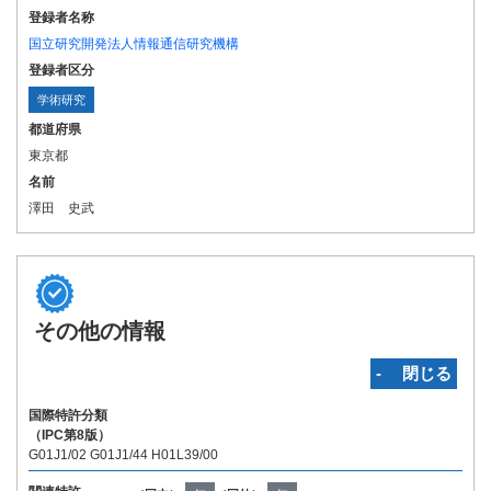
登録者名称
国立研究開発法人情報通信研究機構
登録者区分
学術研究
都道府県
東京都
名前
澤田 史武
その他の情報
‐ 閉じる
国際特許分類
（IPC第8版）
G01J1/02 G01J1/44 H01L39/00