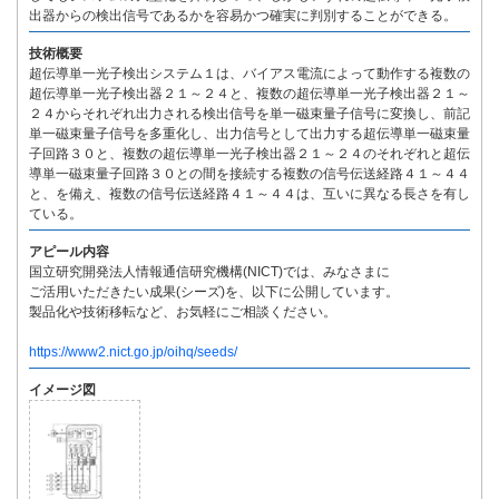
出器からの検出信号であるかを容易かつ確実に判別することができる。
技術概要
超伝導単一光子検出システム１は、バイアス電流によって動作する複数の
超伝導単一光子検出器２１～２４と、複数の超伝導単一光子検出器２１～
２４からそれぞれ出力される検出信号を単一磁束量子信号に変換し、前記
単一磁束量子信号を多重化し、出力信号として出力する超伝導単一磁束量
子回路３０と、複数の超伝導単一光子検出器２１～２４のそれぞれと超伝
導単一磁束量子回路３０との間を接続する複数の信号伝送経路４１～４４
と、を備え、複数の信号伝送経路４１～４４は、互いに異なる長さを有し
ている。
アピール内容
国立研究開発法人情報通信研究機構(NICT)では、みなさまに
ご活用いただきたい成果(シーズ)を、以下に公開しています。
製品化や技術移転など、お気軽にご相談ください。
https://www2.nict.go.jp/oihq/seeds/
イメージ図