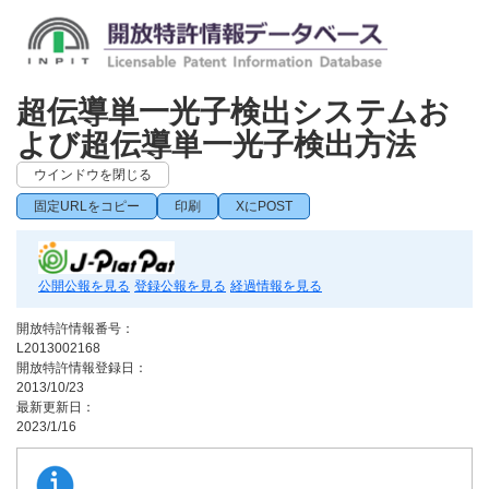
超伝導単一光子検出システムお
よび超伝導単一光子検出方法
ウインドウを閉じる
固定URLをコピー
印刷
XにPOST
公開公報を見る
登録公報を見る
経過情報を見る
開放特許情報番号：
L2013002168
開放特許情報登録日：
2013/10/23
最新更新日：
2023/1/16