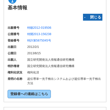
基本情報
‐ 閉じる
出願番号
特願2012-019506
公開番号
特開2013-156238
登録番号
特許第5875045号
出願日
2012/2/1
公開日
2013/8/15
出願人
国立研究開発法人情報通信研究機構
特許権者
国立研究開発法人情報通信研究機構
権利化状況
権利化済
発明の名称
超伝導単一光子検出システムおよび超伝導単一光子検出
方法
登録者への連絡はこちら