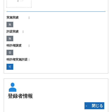
実施実績 ：
無
許諾実績 ：
無
特許権譲渡 ：
否
特許権実施許諾：
可
登録者情報
‐ 閉じる