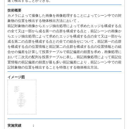
速で検出することができる。
技術概要
カメラによって撮像した画像を画像処理することによってシーン中での対
象物の位置を検出する物体検出方法において，
前記対象物の画像からエッジ抽出処理によって求めたエッジを構成する点
の全て又は一部から成る第一の点群を構成する点と，前記シーンの画像か
らエッジ抽出処理によって求めたエッジを構成する点の全て又は一部から
成る第二の点群を構成する点との全ての組合せについて，前記第一の点群
を構成する点の位置情報と前記第二の点群を構成する点の位置情報との組
合せの偏差を計算して投票テーブルで前記偏差の頻度を求め，画像処理に
おいて二次元の配列を投票テーブルに表し，前記画像処理によって前記位
置情報の前記偏差の頻度が最も多い前記偏差により，前記シーン中での前
記対象物の位置を検出することを特徴とする物体検出方法。
イメージ図
実施実績 ：