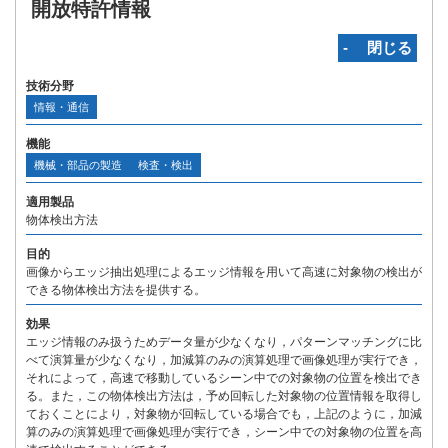
開放特許情報
‐ 閉じる
技術分野
情報・通信
機能
機械・部品の製造
検査・検出
適用製品
物体検出方法
目的
画像からエッジ抽出処理によるエッジ情報を用いて高速に対象物の検出が
できる物体検出方法を提供する。
効果
エッジ情報のみ扱うためデータ量が少なくなり，パターンマッチングに比
べて演算量が少なくなり，加減算のみの演算処理で画像処理が実行でき，
それによって，高速で移動しているシーン中での対象物の位置を検出でき
る。また，この物体検出方法は，予め回転した対象物の位置情報を取得し
ておくことにより，対象物が回転している場合でも，上記のように，加減
算のみの演算処理で画像処理が実行でき，シーン中での対象物の位置を高