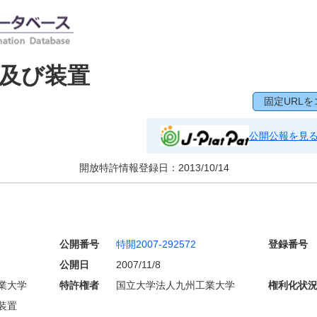
及び装置
固定URLを
公開公報を見
開放特許情報登録日：
2013/10/14
公開番号
特開2007-292572
登録番号
公開日
2007/11/8
業大学
特許権者
国立大学法人九州工業大学
権利化状
装置