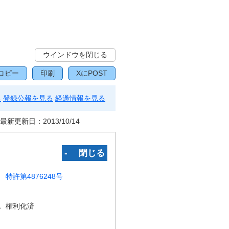
ウインドウを閉じる
コピー
印刷
XにPOST
る
登録公報を見る
経過情報を見る
最新更新日：
2013/10/14
‐ 閉じる
特許第4876248号
況
権利化済