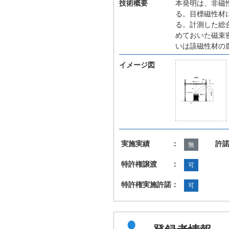
技術概要
本発明は、非磁
る。目標磁性材
る。計測した総
めておいた磁束
いは該磁性材の
イメージ図
実施実績 ：
許
無
特許権譲渡 ：
可
特許権実施許諾：
可