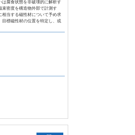
いは腐食状態を非破壊的に解析す
磁束密度を構造物外部で計測す
に相当する磁性材について予め求
、目標磁性材の位置を特定し、或