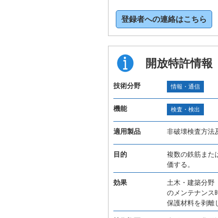
登録者への連絡はこちら
開放特許情報
技術分野
情報・通信
機能
検査・検出
適用製品
非破壊検査方法
目的
複数の鉄筋また
価する。
効果
土木・建築分野
のメンテナンス
保護材料を剥離