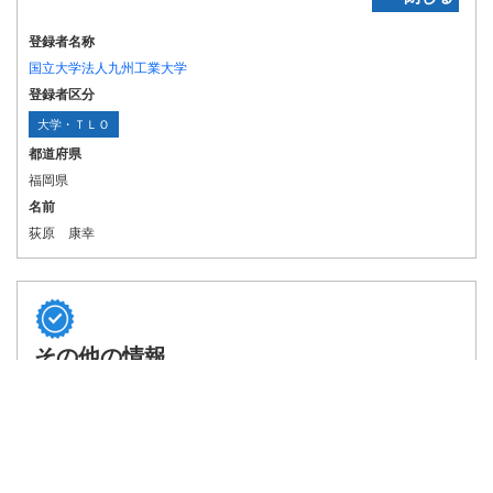
登録者名称
国立大学法人九州工業大学
登録者区分
大学・ＴＬＯ
都道府県
福岡県
名前
荻原 康幸
その他の情報
‐ 閉じる
関連特許
（国内）:
無
（国外）:
無