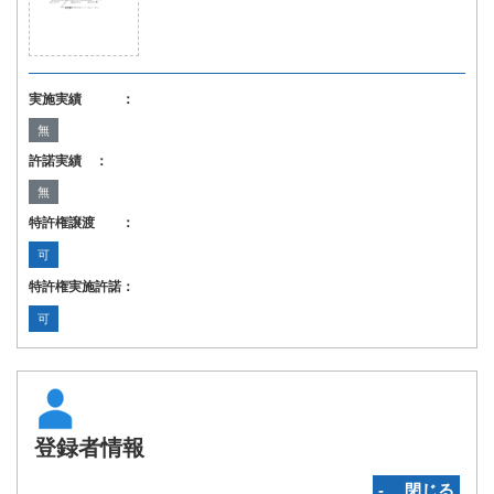
実施実績 ：
無
許諾実績 ：
無
特許権譲渡 ：
可
特許権実施許諾：
可
登録者情報
‐ 閉じる