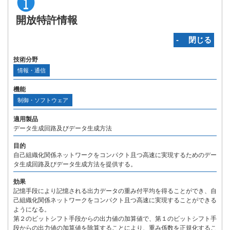
開放特許情報
‐ 閉じる
技術分野
情報・通信
機能
制御・ソフトウェア
適用製品
データ生成回路及びデータ生成方法
目的
自己組織化関係ネットワークをコンパクト且つ高速に実現するためのデー
タ生成回路及びデータ生成方法を提供する。
効果
記憶手段により記憶される出力データの重み付平均を得ることができ、自
己組織化関係ネットワークをコンパクト且つ高速に実現することができる
ようになる。
第２のビットシフト手段からの出力値の加算値で、第１のビットシフト手
段からの出力値の加算値を除算することにより、重み係数を正規化するこ