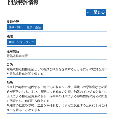
開放特許情報
‐ 閉じる
技術分野
機械・加工
化学・薬品
機能
制御・ソフトウェア
適用製品
電熱式推進装置
目的
電熱式推進機推進剤として有効な物質を提案するとともにその物質を用い
た電熱式推進装置を供する。
効果
推進剤の毒性に起因する、地上での取り扱い性、環境への悪影響などの問
題が解決される。また、振動による触媒の欠損、触媒のインジェクタへの
侵入による推進剤流量の低下、長期間の使用による触媒性能の劣化の問題
も回避され、信頼性も向上する。
飛翔体の位置や姿勢、速度を保持あるいは所定に変更するために十分な推
進力を得ることができる。