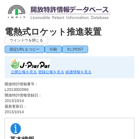
電熱式ロケット推進装置
ウインドウを閉じる
固定URLをコピー
印刷
XにPOST
公開公報を見る
登録公報を見る
経過情報を見る
開放特許情報番号：
L2013002060
開放特許情報登録日：
2013/10/14
最新更新日：
2013/10/14