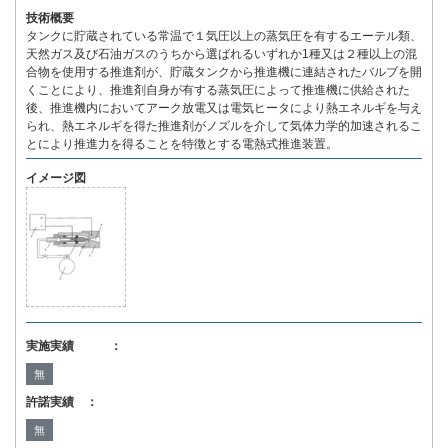
技術概要
タンクに貯蔵されている常温で１気圧以上の蒸気圧を有するエーテル類、
天然ガス及び石油ガスのうちから選ばれるいずれか1種又は２種以上の混
合物を使用する推進剤が、貯蔵タンクから推進機に連結されたバルブを開
くことにより、推進剤自身が有する蒸気圧によって推進機に供給された
後、推進機内においてアーク放電又は電気ヒータにより熱エネルギを与え
られ、熱エネルギを得た推進剤がノズルを介して気体力学的加速されるこ
とにより推進力を得ることを特徴とする電熱式推進装置。
イメージ図
実施実績 ：
無
許諾実績 ：
無