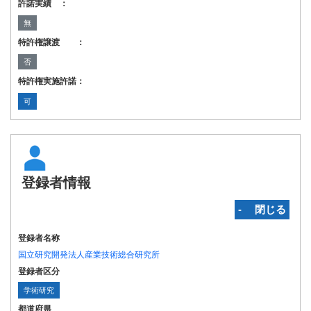
許諾実績 ：
無
特許権譲渡 ：
否
特許権実施許諾：
可
登録者情報
‐ 閉じる
登録者名称
国立研究開発法人産業技術総合研究所
登録者区分
学術研究
都道府県