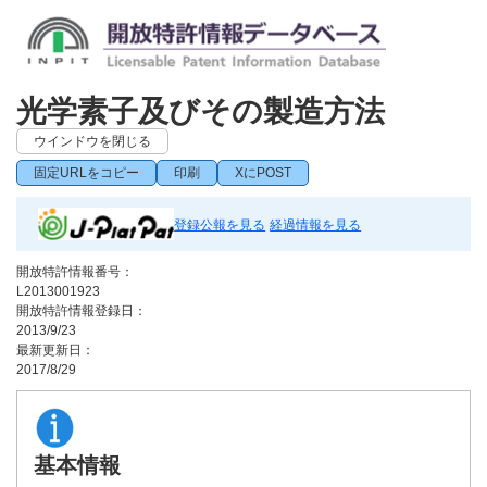
光学素子及びその製造方法
ウインドウを閉じる
固定URLをコピー
印刷
XにPOST
登録公報を見る
経過情報を見る
開放特許情報番号：
L2013001923
開放特許情報登録日：
2013/9/23
最新更新日：
2017/8/29
基本情報