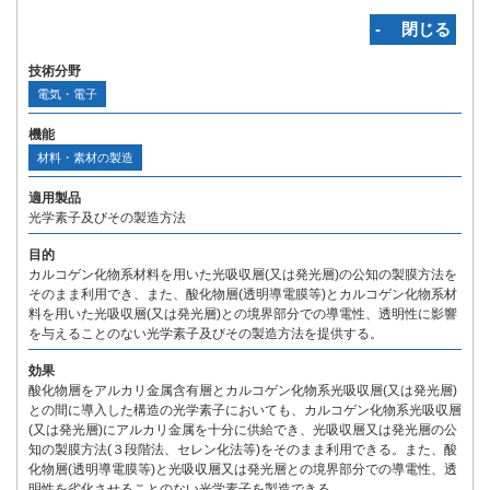
‐ 閉じる
技術分野
電気・電子
機能
材料・素材の製造
適用製品
光学素子及びその製造方法
目的
カルコゲン化物系材料を用いた光吸収層(又は発光層)の公知の製膜方法を
そのまま利用でき、また、酸化物層(透明導電膜等)とカルコゲン化物系材
料を用いた光吸収層(又は発光層)との境界部分での導電性、透明性に影響
を与えることのない光学素子及びその製造方法を提供する。
効果
酸化物層をアルカリ金属含有層とカルコゲン化物系光吸収層(又は発光層)
との間に導入した構造の光学素子においても、カルコゲン化物系光吸収層
(又は発光層)にアルカリ金属を十分に供給でき、光吸収層又は発光層の公
知の製膜方法(３段階法、セレン化法等)をそのまま利用できる。また、酸
化物層(透明導電膜等)と光吸収層又は発光層との境界部分での導電性、透
明性を劣化させることのない光学素子を製造できる。