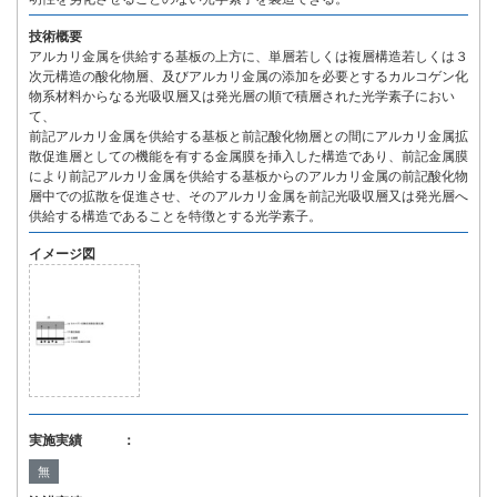
技術概要
アルカリ金属を供給する基板の上方に、単層若しくは複層構造若しくは３
次元構造の酸化物層、及びアルカリ金属の添加を必要とするカルコゲン化
物系材料からなる光吸収層又は発光層の順で積層された光学素子におい
て、
前記アルカリ金属を供給する基板と前記酸化物層との間にアルカリ金属拡
散促進層としての機能を有する金属膜を挿入した構造であり、前記金属膜
により前記アルカリ金属を供給する基板からのアルカリ金属の前記酸化物
層中での拡散を促進させ、そのアルカリ金属を前記光吸収層又は発光層へ
供給する構造であることを特徴とする光学素子。
イメージ図
実施実績 ：
無