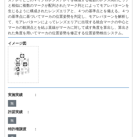
ズアレイとこのマイクロレンズアレイを構成する複数のレンズ間のピッチ
と相似に複数のマークが配列されたマーク列とによってモアレパターンを
生じるように構成されたレンズエリアと、４つの基準点とを備える。４つ
の基準点に基づいてマーカの位置姿勢を判定し、モアレパターンを解析し
て、モアレパターンによってレンズエリアに出現する統合マークの中心と
マーカの観測点とを結ぶ直線がマーカに対して成す角度を算出し、算出さ
れた角度を用いてマーカの位置姿勢を修正する位置姿勢検出システム。
イメージ図
実施実績 ：
無
許諾実績 ：
無
特許権譲渡 ：