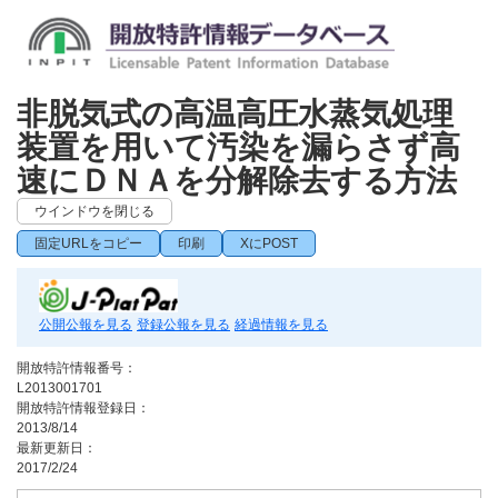
非脱気式の高温高圧水蒸気処理
装置を用いて汚染を漏らさず高
速にＤＮＡを分解除去する方法
ウインドウを閉じる
固定URLをコピー
印刷
XにPOST
公開公報を見る
登録公報を見る
経過情報を見る
開放特許情報番号：
L2013001701
開放特許情報登録日：
2013/8/14
最新更新日：
2017/2/24