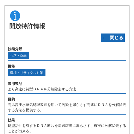
開放特許情報
‐ 閉じる
技術分野
化学・薬品
機能
環境・リサイクル対策
適用製品
より高速に鋳型ＤＮＡを分解除去する方法
目的
高温高圧水蒸気処理装置を用いて汚染を漏らさず高速にＤＮＡを分解除去
する方法を提供する。
効果
鋳型活性を有するＤＮＡ断片を周辺環境に漏らさず、確実に分解除去する
ことが出来る。