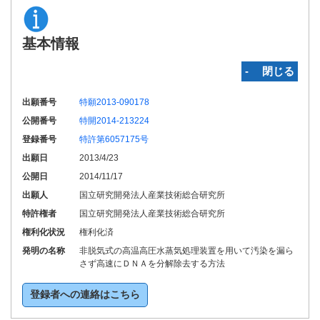
基本情報
‐ 閉じる
出願番号
特願2013-090178
公開番号
特開2014-213224
登録番号
特許第6057175号
出願日
2013/4/23
公開日
2014/11/17
出願人
国立研究開発法人産業技術総合研究所
特許権者
国立研究開発法人産業技術総合研究所
権利化状況
権利化済
発明の名称
非脱気式の高温高圧水蒸気処理装置を用いて汚染を漏ら
さず高速にＤＮＡを分解除去する方法
登録者への連絡はこちら