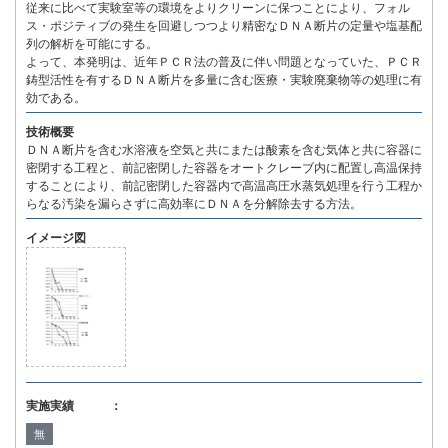
従来に比べて実験室等の環境をよりクリーンに保つことにより、フォル
ス・ポジティブの発生を回避しつつより精密なＤＮＡ断片の定量や塩基配
列の解析を可能にする。
よって、本発明は、近年ＰＣＲ法の普及に伴い問題となっていた、ＰＣＲ
鋳型活性を有するＤＮＡ断片を多量に含む医療・実験廃棄物等の処理に有
効である。
技術概要
ＤＮＡ断片を含む水溶液を空気と共にまたは酸素を含む気体と共に容器に
密閉する工程と、前記密閉した容器をオートクレーブ内に配置し高温保持
することにより、前記密閉した容器内で高温高圧水蒸気処理を行う工程か
らなる汚染を漏らさずに高効率にＤＮＡを分解除去する方法。
イメージ図
実施実績 ：
無