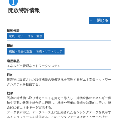
開放特許情報
‐ 閉じる
技術分野
電気・電子
情報・通信
機能
機械・部品の製造
制御・ソフトウェア
適用製品
エネルギー管理ネットワークシステム
目的
建造物に設置された設備機器の稼働状況を管理する省エネ支援ネットワー
クシステムを提案する。
効果
既存の建造物へ取り替えコストを抑えて導入し、建物全体のエネルギー供
給や需要の状況を総合的に把握し、機器や設備の運転を効率的に行い、総
合的に省エネルギーを実現する。
データ表示部は、データベース上に記録されたセンシングデータを表示す
るインタフェースを提供する。このインタフェースはＷｅｂサーバ上にＰ