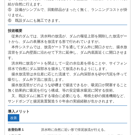
給が自然に行えます。
⑤ 設備がシンプルで、回動部品がまったく無く、ランニングコストが掛
りません。
⑥ 既設ダムにも施工できます。
技術概要
従来のダムでは、洪水時の放流が、ダムの堰堤上部を開削した放流ゲー
トから、ダムの表層水を放流する形で行われていますが。
本件システムでは、放流ゲート下を通してダム外に開口させた、揚水放
流管をダム内壁面に沿わせて下方に延伸し、ダム内底面近くに開口させま
す。
洪水時に放流ゲートを閉止して一定の水位差を得ることや、サイフォン
排水で自然にダム深部水を揚水して放流されるようにします。
揚水放流管は水位差に応じた流速で、ダム内深部水を砂や汚泥を伴って
吸引し、ダム外下流に放流します。
揚水放流管がどのような砂礫まで揚送できるか、吸泥口が閉塞すること
無く効果的に吸泥を行なう構成、等の安定吸水吸泥に関する技術。
又、既設ダムに施工する場合に必要になる、堆積土砂の掘進機能など、
サンドポンプと揚泥装置製造５０年余の実績経験が生かされます。
導入メリット
改善
改善効果１
洪水時に自然に近い形で排泥放流が行える。