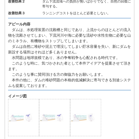
改善効果２
ダム下流流域への負担が無いばかりでなく、自然の回復に
寄与する。
改善効果３
ランニングコストをほとんど必要としない。
アピール内容
ダムは、水処理装置の沈殿槽と同じであり、上流からのほとんどの流入
物を沈殿させてしまい、下流河川や海に必要な流砂や水性生物に必要な山
のミネラル、有機物をストップしてしまいます。
ダムは自然に堆砂や泥土で埋没してしまい貯水容量を失い、新にダムを
新設する場所はそれほど多くありません。
水問題は地球規模であり、水の争奪戦争も心配される時代です。
このような時に、気づかされた者として本件アイデアを提案させて頂き
ます。
このような事に賛同頂ける方の御協力をお願いします。
本件の他に、ダムの堆砂問題の本格的低減解決に寄与できる別途システ
ムも提案しております。
イメージ図