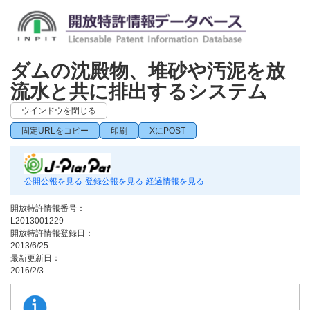
ダムの沈殿物、堆砂や汚泥を放
流水と共に排出するシステム
ウインドウを閉じる
固定URLをコピー
印刷
XにPOST
公開公報を見る
登録公報を見る
経過情報を見る
開放特許情報番号：
L2013001229
開放特許情報登録日：
2013/6/25
最新更新日：
2016/2/3