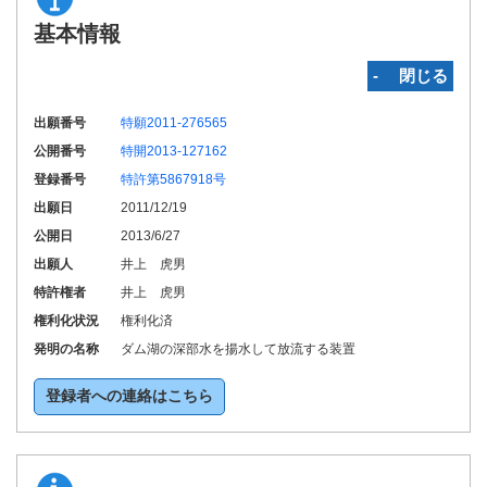
基本情報
‐ 閉じる
出願番号
特願2011-276565
公開番号
特開2013-127162
登録番号
特許第5867918号
出願日
2011/12/19
公開日
2013/6/27
出願人
井上 虎男
特許権者
井上 虎男
権利化状況
権利化済
発明の名称
ダム湖の深部水を揚水して放流する装置
登録者への連絡はこちら