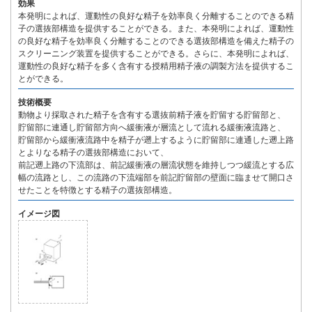
効果
本発明によれば、運動性の良好な精子を効率良く分離することのできる精
子の選抜部構造を提供することができる。また、本発明によれば、運動性
の良好な精子を効率良く分離することのできる選抜部構造を備えた精子の
スクリーニング装置を提供することができる。さらに、本発明によれば、
運動性の良好な精子を多く含有する授精用精子液の調製方法を提供するこ
とができる。
技術概要
動物より採取された精子を含有する選抜前精子液を貯留する貯留部と、
貯留部に連通し貯留部方向へ緩衝液が層流として流れる緩衝液流路と、
貯留部から緩衝液流路中を精子が遡上するように貯留部に連通した遡上路
とよりなる精子の選抜部構造において、
前記遡上路の下流部は、前記緩衝液の層流状態を維持しつつ緩流とする広
幅の流路とし、この流路の下流端部を前記貯留部の壁面に臨ませて開口さ
せたことを特徴とする精子の選抜部構造。
イメージ図