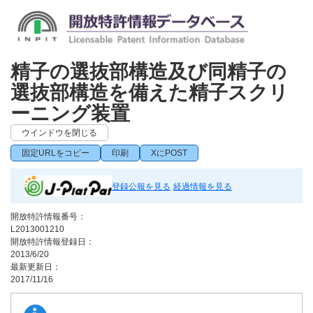
精子の選抜部構造及び同精子の
選抜部構造を備えた精子スクリ
ーニング装置
ウインドウを閉じる
固定URLをコピー
印刷
XにPOST
登録公報を見る
経過情報を見る
開放特許情報番号：
L2013001210
開放特許情報登録日：
2013/6/20
最新更新日：
2017/11/16