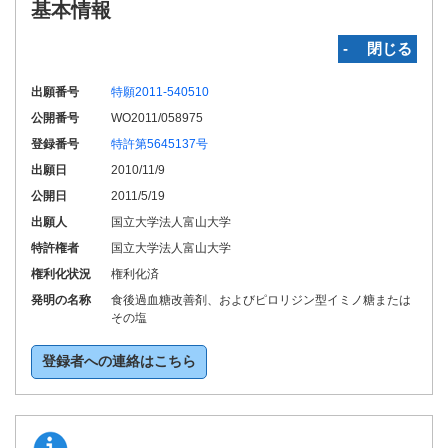
基本情報
‐ 閉じる
出願番号
特願2011-540510
公開番号
WO2011/058975
登録番号
特許第5645137号
出願日
2010/11/9
公開日
2011/5/19
出願人
国立大学法人富山大学
特許権者
国立大学法人富山大学
権利化状況
権利化済
発明の名称
食後過血糖改善剤、およびピロリジン型イミノ糖または
その塩
登録者への連絡はこちら