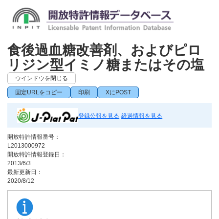
食後過血糖改善剤、およびピロ
リジン型イミノ糖またはその塩
ウインドウを閉じる
固定URLをコピー
印刷
XにPOST
登録公報を見る
経過情報を見る
開放特許情報番号：
L2013000972
開放特許情報登録日：
2013/6/3
最新更新日：
2020/8/12