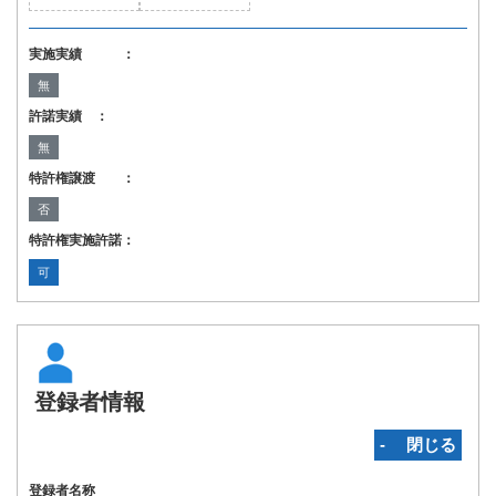
実施実績 ：
無
許諾実績 ：
無
特許権譲渡 ：
否
特許権実施許諾：
可
登録者情報
‐ 閉じる
登録者名称