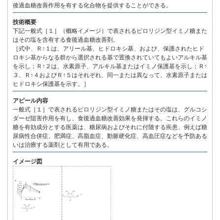
後過血糖改善作用を有する化合物を提供することができる。
技術概要
下記一般式［１］（概略イメージ）で表されるピロリジン型イミノ糖また
はその塩を含有する食後過血糖改善剤。
［式中、Ｒ↑１は、アリール基、ヒドロキシ基、および、保護されたヒド
ロキシ基からなる群から選択される基で置換されていてもよいアルキル基
を示し；Ｒ↑２は、水素原子、アルキル基またはイミノ保護基を示し；Ｒ↑
３、Ｒ↑４およびＲ↑５はそれぞれ、同一または異なって、水素原子または
ヒドロキシ保護基を示す。］
アピール内容
一般式［１］で表されるピロリジン型イミノ糖またはその塩は、グルコシ
ダーゼ阻害作用を有し、食後過血糖改善効果を発揮する。これらのイミノ
糖を有効成分とする医薬は、糖尿病およびそれに付随する疾患、例えば糖
尿病性合併症、肥満症、高脂血症、動脈硬化症、高血圧症などを予防ある
いは治療する薬剤として有用である。
イメージ図