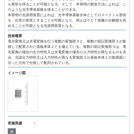
ル形状を得ることが可能となる。そして、本発明の製造方法によれば、こ
のような光半導体基板を得ることができる。
本発明の光源用装置によれば、光半導体基板全体としてのスペクトル形状
を、任意の形状とすることが可能となり、例えばＯＣＴ画像の分解能を高
めることが可能となる光源用装置となる。
技術概要
電光変換又は光電変換を行う複数の変換部３と、複数の前記変換部３が集
積して配置された基板本体２とを備えている。複数の前記変換部３は、電
光変換の場合の出力特性又は光電変換の場合の入力特性が異なるものを含
み、当該出力特性又は入力特性が異なる変換部３が基板本体１の集積面に
沿った方向で分散して配列されている。
イメージ図
実施実績 ：
無