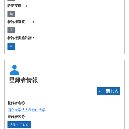
許諾実績 ：
無
特許権譲渡 ：
否
特許権実施許諾：
可
登録者情報
‐ 閉じる
登録者名称
国立大学法人和歌山大学
登録者区分
大学・ＴＬＯ