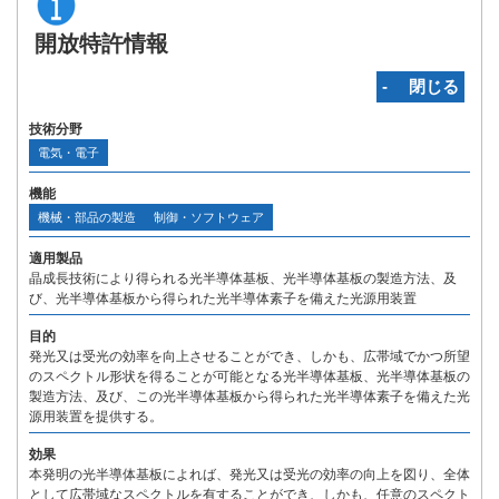
開放特許情報
‐ 閉じる
技術分野
電気・電子
機能
機械・部品の製造
制御・ソフトウェア
適用製品
晶成長技術により得られる光半導体基板、光半導体基板の製造方法、及
び、光半導体基板から得られた光半導体素子を備えた光源用装置
目的
発光又は受光の効率を向上させることができ、しかも、広帯域でかつ所望
のスペクトル形状を得ることが可能となる光半導体基板、光半導体基板の
製造方法、及び、この光半導体基板から得られた光半導体素子を備えた光
源用装置を提供する。
効果
本発明の光半導体基板によれば、発光又は受光の効率の向上を図り、全体
として広帯域なスペクトルを有することができ、しかも、任意のスペクト