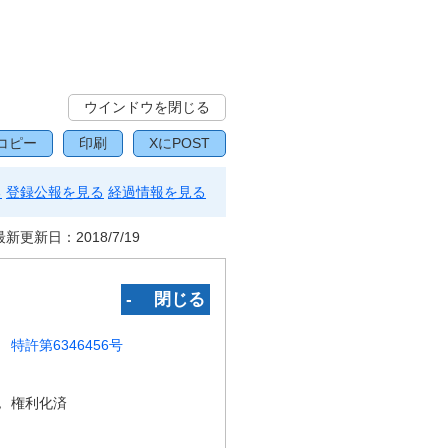
ウインドウを閉じる
コピー
印刷
XにPOST
る
登録公報を見る
経過情報を見る
最新更新日：
2018/7/19
‐ 閉じる
特許第6346456号
況
権利化済