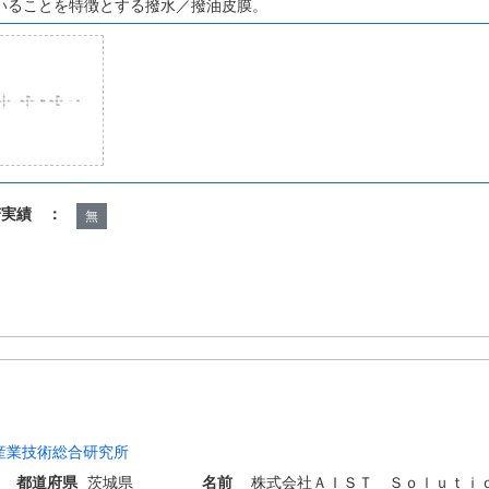
いることを特徴とする撥水／撥油皮膜。
諾実績 ：
無
産業技術総合研究所
都道府県
茨城県
名前
株式会社ＡＩＳＴ Ｓｏｌｕｔｉ