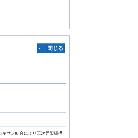
‐ 閉じる
ロキサン結合により三次元架橋構