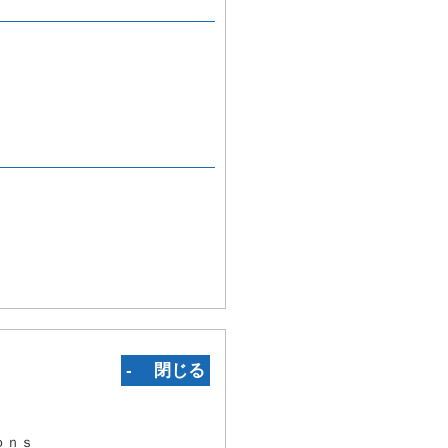
‐ 閉じる
ｏｎｓ