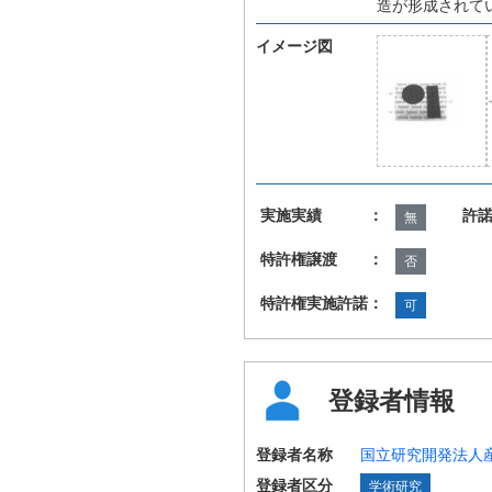
造が形成されて
イメージ図
実施実績 ：
許
無
特許権譲渡 ：
否
特許権実施許諾：
可
登録者情報
登録者名称
国立研究開発法人
登録者区分
学術研究