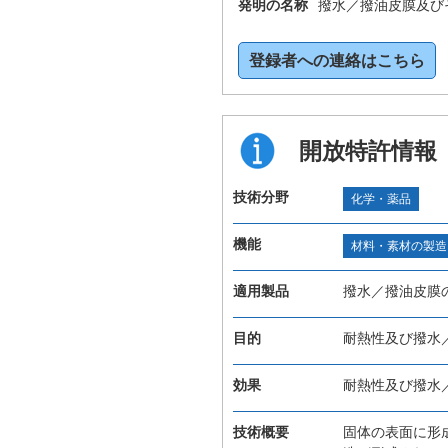
発明の名称
撥水／撥油皮膜及び
登録者への連絡はこちら
開放特許情報
技術分野
化学・薬品
機能
材料・素材の製造
適用製品
撥水／撥油皮膜
目的
耐熱性及び撥水
効果
耐熱性及び撥水
技術概要
固体の表面に形