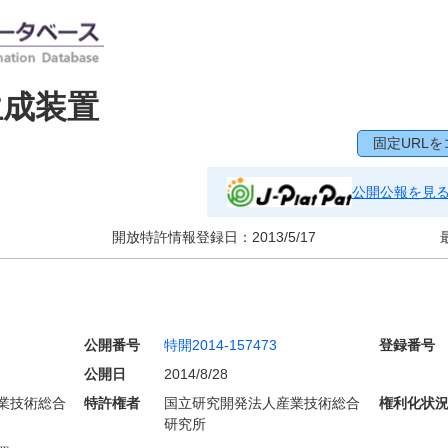
生成装置
固定URLを
公開公報を見
開放特許情報登録日：
2013/5/17
公開番号
特開2014-157473
登録番号
公開日
2014/8/28
業技術総合
特許権者
国立研究開発法人産業技術総合
権利化状
研究所