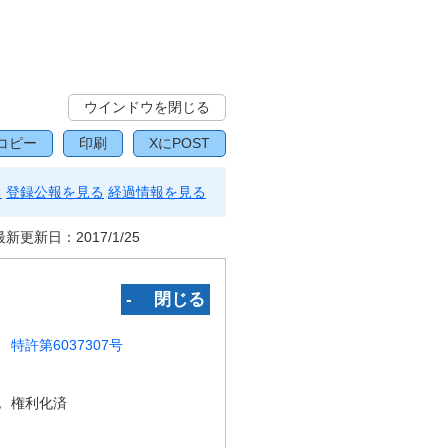
ウインドウを閉じる
コピー
印刷
XにPOST
る
登録公報を見る
経過情報を見る
最新更新日：
2017/1/25
‐ 閉じる
特許第6037307号
況
権利化済