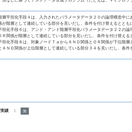
階層平坦化手段４は、入力されたパラメータデータ２０の論理構造中に
係が階層として連続している部分を見いだし、条件を付け替えるととも
平坦化手段６は、アンド・アンド階層平坦化パラメータデータ２２の論
ＯＲ関係が階層として連続している部分を見いだし、条件を付け替える
平坦化手段８は、対象ノードＴａからＡＮＤ関係とＯＲ関係が下位階層
とＡＮＤ関係が上位階層として連続している部分３４を見いだし、条件
諾実績 ：
無