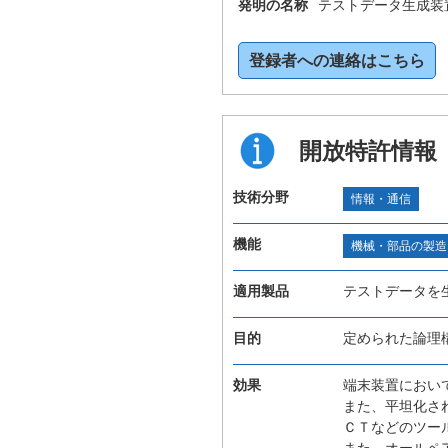
発明の名称
テストデータ生成装
登録者への連絡はこちら
開放特許情報
技術分野
情報・通信
機能
機械・部品の製造
適用製品
テストデータを
目的
定められた論理
効果
端末装置におい
また、平坦化さ
ＣＴなどのツー
また、オールペ