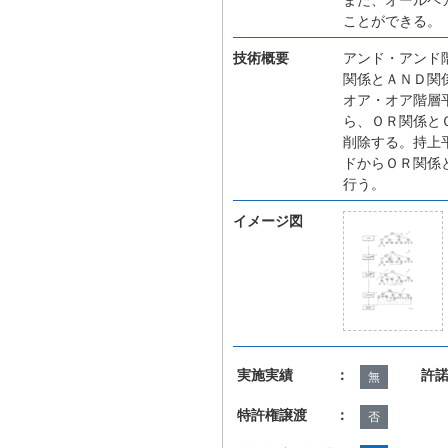
ことができる。
技術概要
アンド・アンド
関係とＡＮＤ関
オア・オア階層
ら、ＯＲ関係と
削除する。持上
ドからＯＲ関係
行う。
イメージ図
実施実績 ：
許
無
特許権譲渡 ：
否