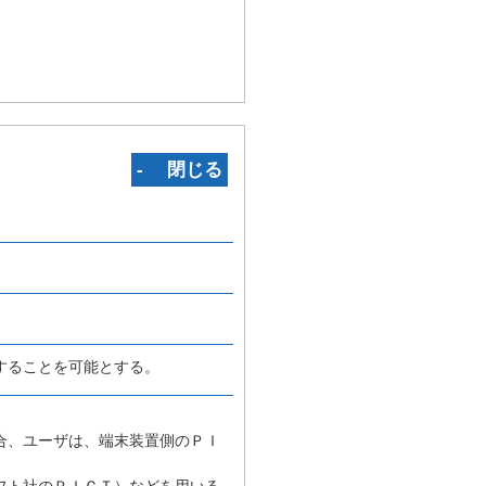
‐ 閉じる
することを可能とする。
合、ユーザは、端末装置側のＰＩ
フト社のＰＩＣＴ）などを用いる