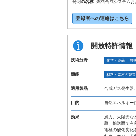
発明の名称
燃料合成システムお
登録者への連絡はこちら
開放特許情報
技術分野
化学・薬品
無
機能
材料・素材の製造
適用製品
合成ガス発生器
目的
自然エネルギー
効果
風力、太陽光な
蔵、輸送面で有
電極の酸化劣化
ため、カソード