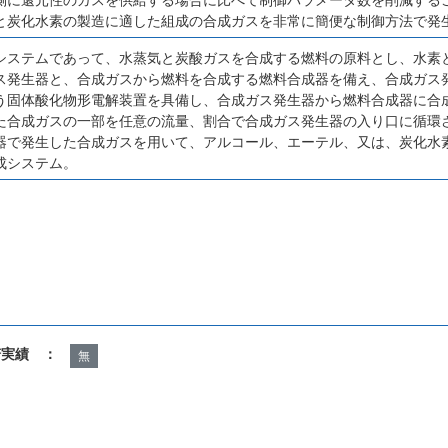
と炭化水素の製造に適した組成の合成ガスを非常に簡便な制御方法で発
システムであって、水蒸気と炭酸ガスを合成する燃料の原料とし、水素
ス発生器と、合成ガスから燃料を合成する燃料合成器を備え、合成ガス
う固体酸化物形電解装置を具備し、合成ガス発生器から燃料合成器に合
た合成ガスの一部を任意の流量、割合で合成ガス発生器の入り口に循環
器で発生した合成ガスを用いて、アルコール、エーテル、又は、炭化水
成システム。
諾実績 ：
無