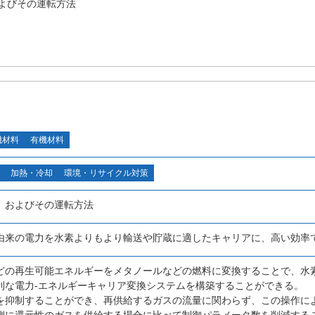
よびその運転方法
機材料
有機材料
加熱・冷却
環境・リサイクル対策
、およびその運転方法
由来の電力を水素よりもより輸送や貯蔵に適したキャリアに、高い効率
どの再生可能エネルギーをメタノールなどの燃料に変換することで、水
利な電力-エネルギーキャリア変換システムを構築することができる。
を抑制することができ、再供給するガスの流量に関わらず、この操作に
側に還元性のガスを供給する場合に比べて制御パラメータ数を削減する