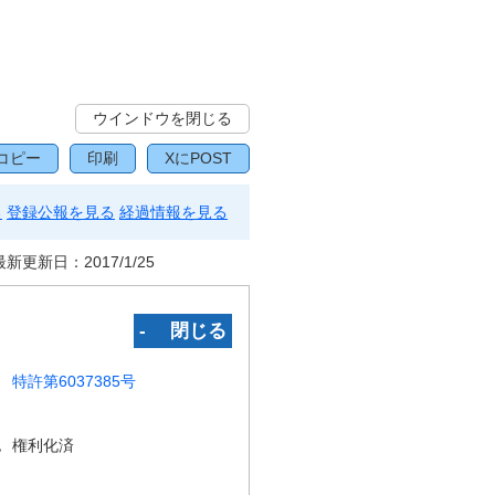
ウインドウを閉じる
コピー
印刷
XにPOST
る
登録公報を見る
経過情報を見る
最新更新日：
2017/1/25
‐ 閉じる
特許第6037385号
況
権利化済