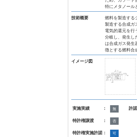
特にメタノール
技術概要
燃料を製造する
製造する合成ガ
電気的還元を行
分岐し、発生し
は合成ガス発生
徴とする燃料合
イメージ図
実施実績 ：
許
無
特許権譲渡 ：
否
特許権実施許諾：
可