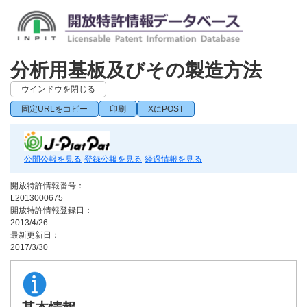
分析用基板及びその製造方法
ウインドウを閉じる
固定URLをコピー
印刷
XにPOST
公開公報を見る
登録公報を見る
経過情報を見る
開放特許情報番号：
L2013000675
開放特許情報登録日：
2013/4/26
最新更新日：
2017/3/30