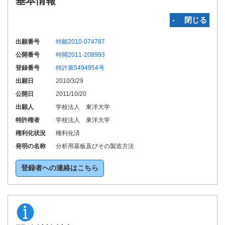
基本情報
‐ 閉じる
出願番号
特願2010-074787
公開番号
特開2011-208993
登録番号
特許第5494954号
出願日
2010/3/29
公開日
2011/10/20
出願人
学校法人 東洋大学
特許権者
学校法人 東洋大学
権利化状況
権利化済
発明の名称
分析用基板及びその製造方法
登録者への連絡はこちら