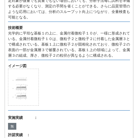
定対象が微量でも貴重でもない場合においても、分析手法毎に試料を準備
する必要がなくなり、測定の手間を省くことができる。さらに品質管理の
ような応用においては、分析のスループット向上につながり、全量検査も
可能となる。
技術概要
光学的に平坦な基板１の上に、金属付着微粒子１０が、一様に形成されて
いる。金属付着微粒子１０は、微粒子２と微粒子２に付着した金属層３と
で構成されている。基板１上に微粒子２が固相化されており、微粒子２の
表面の一部が金属層３で被覆されている。基板１上の領域によって、金属
層３の組成、厚さ、微粒子２の粒径が異なるように構成される。
イメージ図
実施実績 ：
無
許諾実績 ：