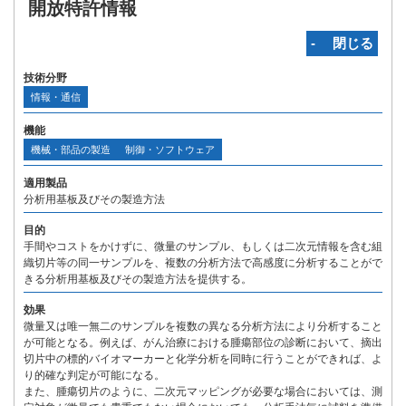
開放特許情報
‐ 閉じる
技術分野
情報・通信
機能
機械・部品の製造
制御・ソフトウェア
適用製品
分析用基板及びその製造方法
目的
手間やコストをかけずに、微量のサンプル、もしくは二次元情報を含む組
織切片等の同一サンプルを、複数の分析方法で高感度に分析することがで
きる分析用基板及びその製造方法を提供する。
効果
微量又は唯一無二のサンプルを複数の異なる分析方法により分析すること
が可能となる。例えば、がん治療における腫瘍部位の診断において、摘出
切片中の標的バイオマーカーと化学分析を同時に行うことができれば、よ
り的確な判定が可能になる。
また、腫瘍切片のように、二次元マッピングが必要な場合においては、測