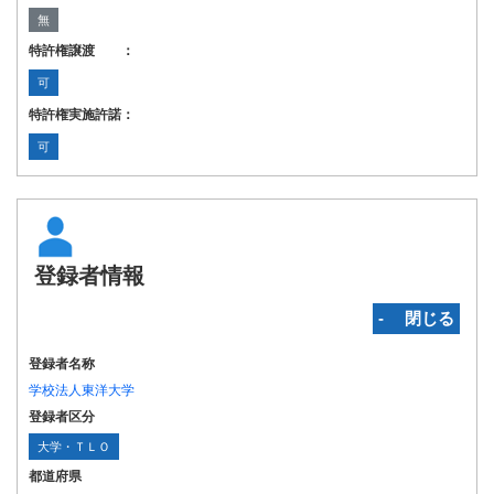
無
特許権譲渡 ：
可
特許権実施許諾：
可
登録者情報
‐ 閉じる
登録者名称
学校法人東洋大学
登録者区分
大学・ＴＬＯ
都道府県