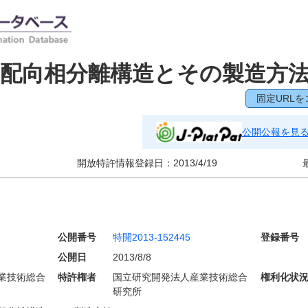
配向相分離構造とその製造方
固定URLを
公開公報を見
開放特許情報登録日：
2013/4/19
公開番号
特開2013-152445
登録番号
公開日
2013/8/8
業技術総合
特許権者
国立研究開発法人産業技術総合
権利化状
研究所