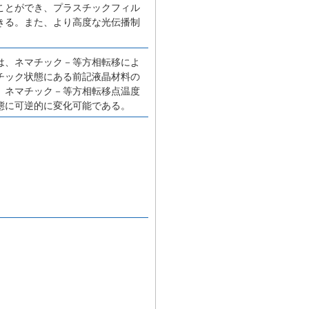
ことができ、プラスチックフィル
きる。また、より高度な光伝播制
は、ネマチック－等方相転移によ
チック状態にある前記液晶材料の
。ネマチック－等方相転移点温度
態に可逆的に変化可能である。