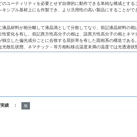
どのユーティリティを必要とせず自律的に動作できる単純な構成とする
レキシブル基材上にも作製でき、より汎用性の高い製品にすることがで
。
に液晶材料が相分離して液晶滴として分散してなり、前記液晶材料の相
方性変化を有し、前記異方性高分子の相は、該異方性高分子の相とネマ
が独立した偏光成分ごとに合致する屈折率を有した固相系の構造である
は光散乱状態、ネマチック－等方相転移点温度未満の温度では光透過状
諾実績 ：
無