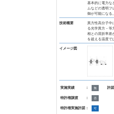
基本的に電力な
ムなどの透明フ
御が可能になる
技術概要
異方性高分子中
る光学異方－等
相との屈折率差
を超える温度で
イメージ図
実施実績 ：
許
無
特許権譲渡 ：
否
特許権実施許諾：
可