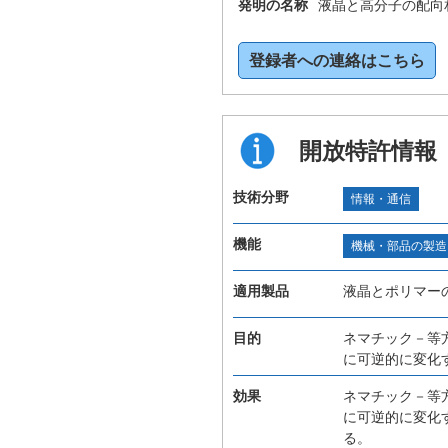
発明の名称
液晶と高分子の配向
登録者への連絡はこちら
開放特許情報
技術分野
情報・通信
機能
機械・部品の製造
適用製品
液晶とポリマー
目的
ネマチック－等
に可逆的に変化
効果
ネマチック－等
に可逆的に変化
る。