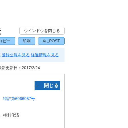
法
ウインドウを閉じる
コピー
印刷
XにPOST
る
登録公報を見る
経過情報を見る
最新更新日：
2017/2/24
‐ 閉じる
特許第6066057号
況
権利化済