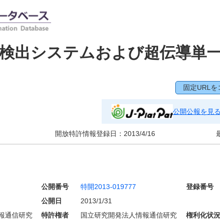
子検出システムおよび超伝導単
固定URLを
公開公報を見
開放特許情報登録日：
2013/4/16
公開番号
特開2013-019777
登録番号
公開日
2013/1/31
報通信研究
特許権者
国立研究開発法人情報通信研究
権利化状