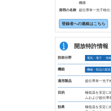
機構
発明の名称
超伝導単一光子検出
登録者への連絡はこちら
開放特許情報
技術分野
電気・電子
情
機能
機械・部品の製造
適用製品
超伝導単一光子
目的
極低温を安定に
ムおよび超伝導
効果
極低温を安定に