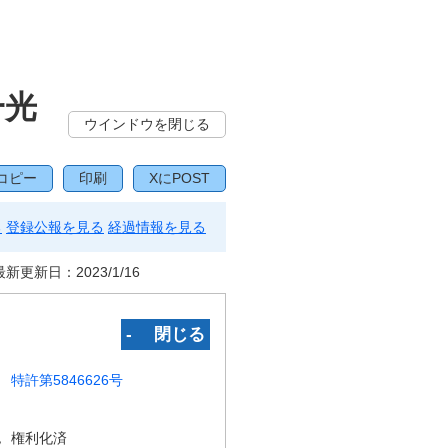
一光
ウインドウを閉じる
コピー
印刷
XにPOST
る
登録公報を見る
経過情報を見る
最新更新日：
2023/1/16
‐ 閉じる
特許第5846626号
況
権利化済