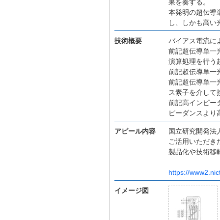
果を奏する。
本発明の超伝導
し、しかも高い
技術概要
バイアス電流に
前記超伝導単一
演算処理を行う
前記超伝導単一
前記超伝導単一
ス素子を介して
前記高インピー
ピーダンスより
アピール内容
国立研究開発法人
ご活用いただき
製品化や技術移
https://www2.nic
イメージ図