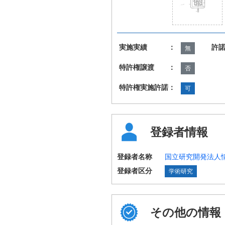
実施実績 ：
許
無
特許権譲渡 ：
否
特許権実施許諾：
可
登録者情報
登録者名称
国立研究開発法人
登録者区分
学術研究
その他の情報