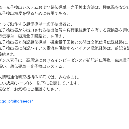
単一光子検出システムおよび超伝導単一光子検出方法は、極低温を安定
光子検出精度を得るために有用である。
よって動作する超伝導単一光子検出器と、
光子検出器から出力される検出信号を負荷抵抗素子を有する変換器を用
超伝導単一磁束量子回路と、を備え、
光子検出器と前記超伝導単一磁束量子回路との間は交流信号伝送経路に
光子検出器に前記バイアス電流を供給するバイアス電流経路は、前記交
接続され、
ダンス素子は、高周波におけるインピーダンスが前記超伝導単一磁束量
高い、超伝導単一光子検出システム。
情報通信研究機構(NICT)では、みなさまに
たい成果(シーズ)を、以下に公開しています。
転など、お気軽にご相談ください。
t.go.jp/oihq/seeds/