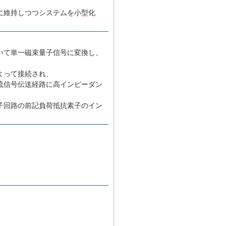
に維持しつつシステムを小型化
いて単一磁束量子信号に変換し、
よって接続され、
流信号伝送経路に高インピーダン
子回路の前記負荷抵抗素子のイン