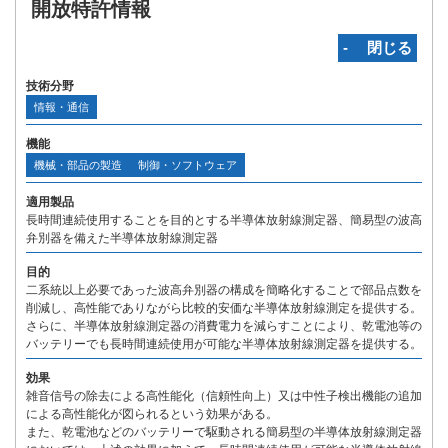
開放特許情報
‐ 閉じる
技術分野
情報・通信
機能
機械・部品の製造
制御・ソフトウェア
適用製品
長時間連続使用することを目的とする半導体放射線測定器、簡易型の波高
弁別器を備えた半導体放射線測定器
目的
二系統以上必要であった波高弁別器の構成を簡略化することで部品点数を
削減し、高性能でありながら比較的安価な半導体放射線測定を提供する。
さらに、半導体放射線測定器の消費電力を減らすことにより、乾電池等の
バッテリーでも長時間連続使用が可能な半導体放射線測定器を提供する。
効果
雑音信号の除去による高性能化（信頼性向上）又は中性子検出機能の追加
による高性能化が図られるという効果がある。
また、乾電池などのバッテリーで駆動される簡易型の半導体放射線測定器