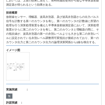
においては、上述の効果に加えて、長時間連続使用が可能な半導体放射線
測定器が得られるという効果がある。
技術概要
放射線センサー、増幅器、波高弁別器、及び波高弁別器からの出力パルス
信号を計数する第一のカウンタを有し、第一のカウンタの計数値に所望の
処理を行う演算処理装置を備えた半導体放射線測定器において、演算処理
装置がさらに第二のカウンタを有し、第二のカウンタと増幅器の間に、そ
の抵抗値が、波高弁別器の第一の弁別レベルよりも大きな第二の弁別レベ
ルに設定されている弁別レベル調整用可変抵抗が接続されており、第一の
カウンタ出力と第二のカウンタ出力の論理演算関係からγ線を検出する。
イメージ図
実施実績 ：
無
許諾実績 ：