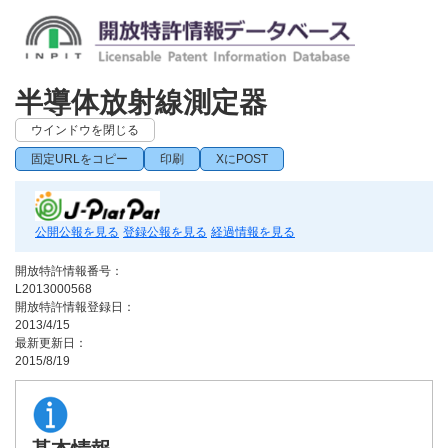
半導体放射線測定器
ウインドウを閉じる
固定URLをコピー
印刷
XにPOST
公開公報を見る
登録公報を見る
経過情報を見る
開放特許情報番号：
L2013000568
開放特許情報登録日：
2013/4/15
最新更新日：
2015/8/19