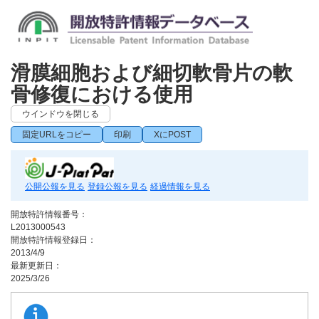
滑膜細胞および細切軟骨片の軟
骨修復における使用
ウインドウを閉じる
固定URLをコピー
印刷
XにPOST
公開公報を見る
登録公報を見る
経過情報を見る
開放特許情報番号：
L2013000543
開放特許情報登録日：
2013/4/9
最新更新日：
2025/3/26