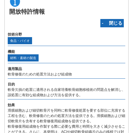
開放特許情報
‐ 閉じる
技術分野
食品・バイオ
機能
材料・素材の製造
適用製品
軟骨修復のための処置方法および組成物
目的
軟骨欠損の処置に適用される自家培養軟骨細胞移植術の問題点を解消し、
該処置に有効な組成物および方法を提供する。
効果
滑膜細胞および細切軟骨片を同時に軟骨修復処置を要する部位に充填する
工程を含む、軟骨修復のための処置方法を提供できる。滑膜細胞および細
切軟骨片を含有する軟骨修復用組成物を提供できる。
軟骨修復用組成物を作製する際に必要な費用と時間を大きく減少させるこ
とができる。さらに、本発明は、ACIや細切軟骨組織片のみの移植では対