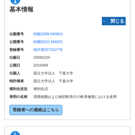
基本情報
‐ 閉じる
出願番号
特願2009-040841
公開番号
特開2010-194031
登録番号
特許第5373427号
出願日
2009/2/24
公開日
2010/9/9
出願人
国立大学法人 千葉大学
特許権者
国立大学法人 千葉大学
権利化状況
権利化済
発明の名称
滑膜細胞および細切軟骨片の軟骨修復における使用
登録者への連絡はこちら