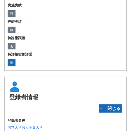
実施実績 ：
無
許諾実績 ：
無
特許権譲渡 ：
否
特許権実施許諾：
可
登録者情報
‐ 閉じる
登録者名称
国立大学法人千葉大学