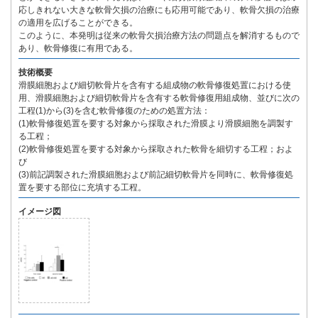
応しきれない大きな軟骨欠損の治療にも応用可能であり、軟骨欠損の治療
の適用を広げることができる。
このように、本発明は従来の軟骨欠損治療方法の問題点を解消するもので
あり、軟骨修復に有用である。
技術概要
滑膜細胞および細切軟骨片を含有する組成物の軟骨修復処置における使
用、滑膜細胞および細切軟骨片を含有する軟骨修復用組成物、並びに次の
工程(1)から(3)を含む軟骨修復のための処置方法：
(1)軟骨修復処置を要する対象から採取された滑膜より滑膜細胞を調製す
る工程；
(2)軟骨修復処置を要する対象から採取された軟骨を細切する工程；およ
び
(3)前記調製された滑膜細胞および前記細切軟骨片を同時に、軟骨修復処
置を要する部位に充填する工程。
イメージ図