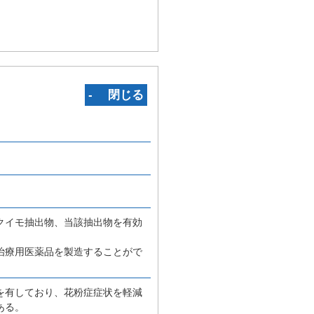
‐ 閉じる
クイモ抽出物、当該抽出物を有効
治療用医薬品を製造することがで
を有しており、花粉症症状を軽減
ある。