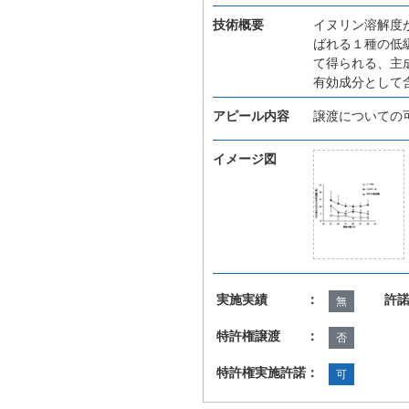
技術概要
イヌリン溶解度
ばれる１種の低
て得られる、主
有効成分として
アピール内容
譲渡についての
イメージ図
実施実績 ：
許
無
特許権譲渡 ：
否
特許権実施許諾：
可