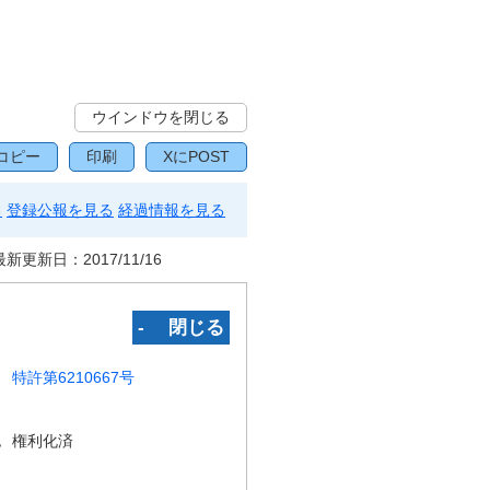
ウインドウを閉じる
コピー
印刷
XにPOST
る
登録公報を見る
経過情報を見る
最新更新日：
2017/11/16
‐ 閉じる
特許第6210667号
況
権利化済