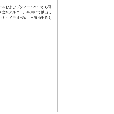
ールおよびブタノールの中から選
％含水アルコールを用いて抽出し
いキクイモ抽出物、当該抽出物を