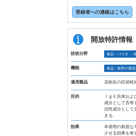
登録者への連絡はこちら
開放特許情報
技術分野
食品・バイオ
機能
食品・飲料の製造
適用製品
花粉症の症状軽
目的
ＩｇＥ抗体およ
成分として含有
活性成分として
きる。
効果
本発明の新規な
させる効果を有