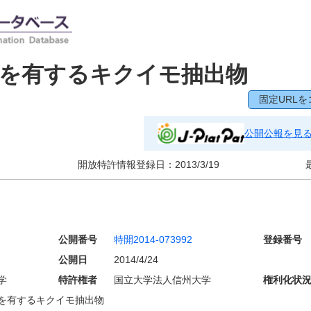
用を有するキクイモ抽出物
固定URLを
公開公報を見
開放特許情報登録日：
2013/3/19
公開番号
特開2014-073992
登録番号
公開日
2014/4/24
学
特許権者
国立大学法人信州大学
権利化状
を有するキクイモ抽出物