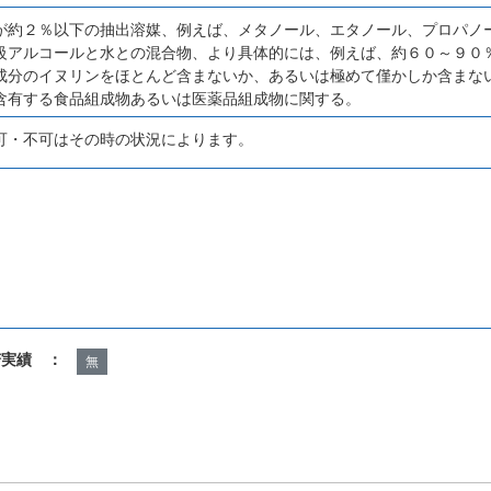
が約２％以下の抽出溶媒、例えば、メタノール、エタノール、プロパノ
級アルコールと水との混合物、より具体的には、例えば、約６０～９０
成分のイヌリンをほとんど含まないか、あるいは極めて僅かしか含まな
含有する食品組成物あるいは医薬品組成物に関する。
可・不可はその時の状況によります。
諾実績 ：
無