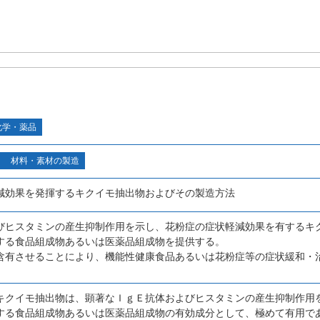
化学・薬品
材料・素材の製造
減効果を発揮するキクイモ抽出物およびその製造方法
びヒスタミンの産生抑制作用を示し、花粉症の症状軽減効果を有するキ
する食品組成物あるいは医薬品組成物を提供する。
含有させることにより、機能性健康食品あるいは花粉症等の症状緩和・
キクイモ抽出物は、顕著なＩｇＥ抗体およびヒスタミンの産生抑制作用
する食品組成物あるいは医薬品組成物の有効成分として、極めて有用で