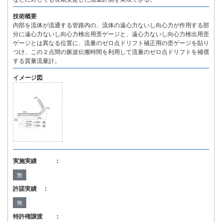
技術概要
内部を流体が流通する管路内の、流体の遠心力ないし向心力が作用する部
分に遠心力ないし向心力検出用歪ゲージと、遠心力ないし向心力検出用歪
ゲージとは異なる位置に、流量のゼロ点ドリフト補正用の歪ゲージを貼り
つけ、この２点間の脈波伝搬時間を利用して流量のゼロ点ドリフトを補償
する質量流量計。
イメージ図
実施実績 ：
無
許諾実績 ：
無
特許権譲渡 ：