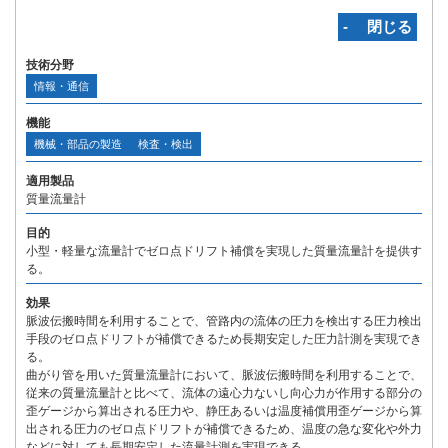
‐ 閉じる
技術分野
情報・通信
機能
機械・部品の製造
検査・検出
適用製品
質量流量計
目的
小型・軽量な流量計でゼロ点ドリフト補償を実現した質量流量計を提供す
る。
効果
脈波伝搬時間を利用することで、管路内の流体の圧力を検出する圧力検出
手段のゼロ点ドリフトが補償できるため長期安定した圧力計測を実現でき
る。
曲がり管を用いた質量流量計において、脈波伝搬時間を利用することで、
従来の質量流量計と比べて、流体の遠心力ないし向心力が作用する部分の
歪ゲージから算出される圧力や、静圧あるいは温度補償用歪ゲージから算
出される圧力のゼロ点ドリフトが補償できるため、温度の急な変化や外力
などに対しても長期安定した流量計測を実現できる。