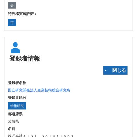
否
特許権実施許諾：
可
登録者情報
‐ 閉じる
登録者名称
国立研究開発法人産業技術総合研究所
登録者区分
学術研究
都道府県
茨城県
名前
株式会社ＡＩＳＴ Ｓｏｌｕｔｉｏｎｓ