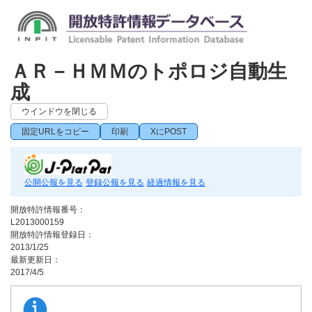
ＡＲ－ＨＭＭのトポロジ自動生
成
ウインドウを閉じる
固定URLをコピー
印刷
XにPOST
公開公報を見る
登録公報を見る
経過情報を見る
開放特許情報番号：
L2013000159
開放特許情報登録日：
2013/1/25
最新更新日：
2017/4/5