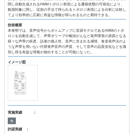
関し自動生成されるHMMトポロジ表現による遷移状態の可視化により、
観測対象に関し、従前の手法で得られるトポロジ表現による分析に比較し
てより効率的に広範に有益な情報が得られるものと期待できる。
技術概要
本発明では、音声信号からボトムアップに音源モデルであるHMMのトポ
ロジを自動生成して、声帯ポリープや喉頭がんなど発声障害の原因となる
様々な声帯の疾患、話者の個人性、音声に含まれる感情、食道発声法のよ
うな声帯を用いない代替発声音声の声質、そして音声の品質劣化などを識
別し得る有益な情報が抽出することが可能になった。
イメージ図
実施実績 ：
無
許諾実績 ：