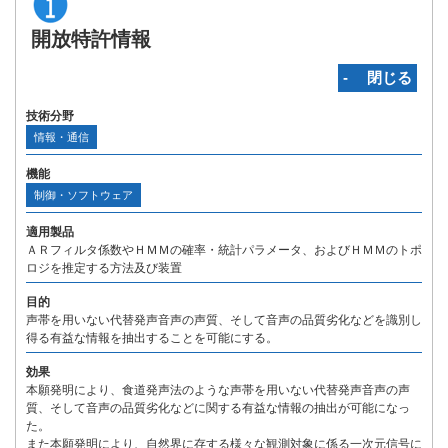
開放特許情報
‐ 閉じる
技術分野
情報・通信
機能
制御・ソフトウェア
適用製品
ＡＲフィルタ係数やＨＭＭの確率・統計パラメータ、およびＨＭＭのトポ
ロジを推定する方法及び装置
目的
声帯を用いない代替発声音声の声質、そして音声の品質劣化などを識別し
得る有益な情報を抽出することを可能にする。
効果
本願発明により、食道発声法のような声帯を用いない代替発声音声の声
質、そして音声の品質劣化などに関する有益な情報の抽出が可能になっ
た。
また本願発明により、自然界に存する様々な観測対象に係る一次元信号に