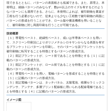
現できるとともに、パターンの表面粗さも低減できる。また、原理上、本
発明は、細線パターンのみならず、数μｍ以上のサイズを有するどのよう
なパターンにも適用できる。さらに、本発明によれば、被印刷物を裏返す
工程を行う必要がないので、従来よりも少ない工程数で被印刷物の両面に
パターンの形成を行うことができ、ロール版や搬送機構を用いることな
く、被印刷物に対し両面印刷を行うことが可能である。
技術概要
［１］導電性ペースト、絶縁性ペースト、或いは半導体ペーストを用い
て、スクリーン印刷法によりポリジメチルシロキサンからなる表面を有す
るブランケットにパターンを印刷し、そのパターンを該ブランケットから
被印刷物に転写することを特徴とするパターンの形成方法。
［２］前記ブランケットが、シート状であることを特徴とする［１］に記
載のパターンの形成方法。
［３］前記ブランケットが、ロール状であることを特徴とする［１］に記
載のパターンの形成方法。
［４］導電性ペーストを用い、電極パターンを形成することを特徴とする
［１］に記載のパターンの形成方法。
［５］前記電極パターンは、タッチパネル、太陽電池、積層セラミックコ
ンデンサ、アンテナ、多層プリント配線板に用いられる配線電極であるこ
とを特徴とする［４］に記載のパターンの形成方法。
イメージ図