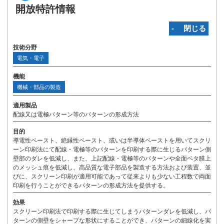
開放特許情報
‐ 閉じる
技術分野
電気・電子
機能
機械・部品の製造
適用製品
配線又は電極パターン等のパターンの形成方法
目的
導電性ペースト、絶縁性ペースト、或いは半導体ペーストを用いてスクリ
ーン印刷法にて配線・電極等のパターンを印刷する際に生じるパターン側
壁部のダレを低減し、また、上記配線・電極等のパターンや全面ベタ膜上
のメッシュ痕を低減し、高品質な電子部品を製造する方法および装置、並
びに、スクリーン印刷が適用可能であって従来よりも少ない工程数で両面
印刷を行うことができるパターンの形成方法を提供する。
効果
スクリーン印刷法で印刷する際に生じてしまうパターンダレを低減し、パ
ターンの側壁をシャープな形状にすることができ、パターンの細線化を実