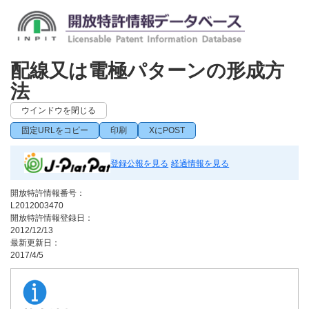
配線又は電極パターンの形成方
法
ウインドウを閉じる
固定URLをコピー
印刷
XにPOST
登録公報を見る
経過情報を見る
開放特許情報番号：
L2012003470
開放特許情報登録日：
2012/12/13
最新更新日：
2017/4/5