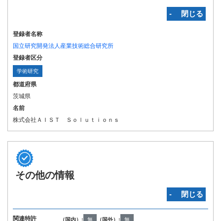
‐ 閉じる
登録者名称
国立研究開発法人産業技術総合研究所
登録者区分
学術研究
都道府県
茨城県
名前
株式会社ＡＩＳＴ Ｓｏｌｕｔｉｏｎｓ
その他の情報
‐ 閉じる
関連特許
（国内）:
無
（国外）:
無