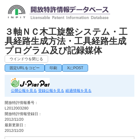
３軸ＮＣ木工旋盤システム・工
具経路生成方法・工具経路生成
プログラム及び記録媒体
ウインドウを閉じる
固定URLをコピー
印刷
XにPOST
公開公報を見る
登録公報を見る
経過情報を見る
開放特許情報番号：
L2012003280
開放特許情報登録日：
2012/11/20
最新更新日：
2012/11/20