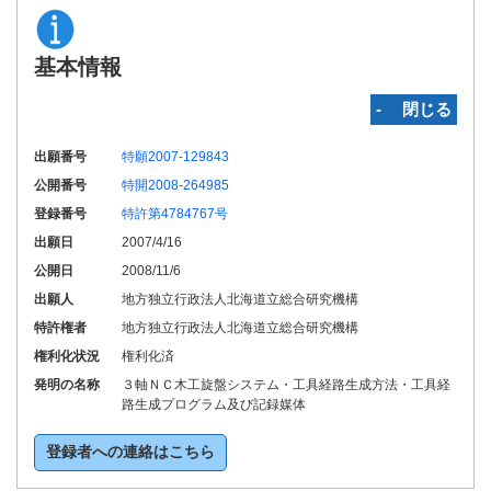
基本情報
‐ 閉じる
出願番号
特願2007-129843
公開番号
特開2008-264985
登録番号
特許第4784767号
出願日
2007/4/16
公開日
2008/11/6
出願人
地方独立行政法人北海道立総合研究機構
特許権者
地方独立行政法人北海道立総合研究機構
権利化状況
権利化済
発明の名称
３軸ＮＣ木工旋盤システム・工具経路生成方法・工具経
路生成プログラム及び記録媒体
登録者への連絡はこちら