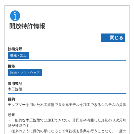
開放特許情報
‐ 閉じる
技術分野
機械・加工
機能
制御・ソフトウェア
適用製品
木工旋盤
目的
チップソーを用いた木工旋盤で３次元モデルを加工できるシステムの提供
効果
・一般的な木工旋盤では加工できない、非円形や湾曲した形状の３次元可
能が可能です。
・従来のように目的の形になるまで何往復も作業を行うことなく、一度の