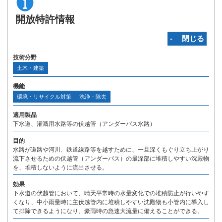
開放特許情報
‐ 閉じる
技術分野
土木・建築
機能
環境・リサイクル対策
洗浄・除去
適用製品
下水道、灌漑用水路等の伏越管（アンダーパス水路）
目的
水路が道路や河川、鉄道線路等を越すために、一旦深くもぐり立ち上がり
流下させるための伏越管（アンダーパス）の最深部に堆積しやすい沈殿物
を、堆積しないように流出させる。
効果
下水道の伏越管において、晴天平常時の水量変化での堆積防止が行いやす
くなり、中小雨量時に主伏越管内に堆積しやすい沈殿物も小管内に導入し
て排除できるようになり、豪雨時の急速大流量に備えることができる。