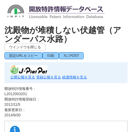
沈殿物が堆積しない伏越管（ア
ンダーパス水路）
ウインドウを閉じる
固定URLをコピー
印刷
XにPOST
公開公報を見る
登録公報を見る
経過情報を見る
開放特許情報番号：
L2012003201
開放特許情報登録日：
2012/11/5
最新更新日：
2014/9/30