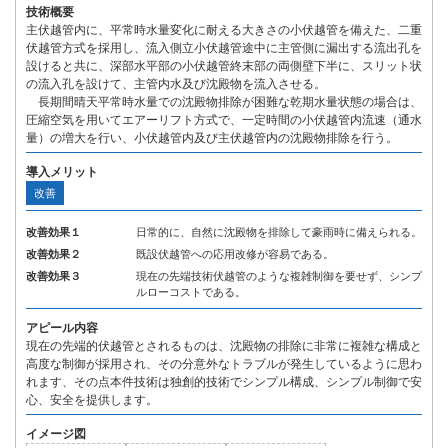
技術概要
主伏越管内に、平常時水量変化に耐える大きさの小伏越管を備えた、二重
伏越管方式を採用し、流入側立小伏越管途中に主管側に漏出する流出孔を
設けると共に、深部水平部の小伏越管終末部の両側壁下半に、スリット状
の流入孔を設けて、主管内水及び沈殿物を流入させる。
長期間晴天平常時水量での沈殿物排除が困難な乾期水量状態の場合は、
圧縮空気を用いてエアーリフト方式で、一定時間の小伏越管内流速（通水
量）の増大を行い、小伏越管内及び主伏越管内の沈殿物排除を行う。
導入メリット
改善
改善効果１
日常的に、自然に沈殿物を排除して豪雨時に備えられる。
改善効果２
既設伏越管への応用改修が容易である。
改善効果３
現在の先端技術伏越管のような複雑制御を要せず、シンプ
ルローコストである。
アピール内容
現在の先端的伏越管とされるものは、沈殿物の排除に非常に複雑な構成と
高度な制御が採用され、その分意外なトラブルが発生しているように思わ
れます、その点本件技術は独創的技術でシンプル構成、シンプル制御で安
心、安全を提供します。
イメージ図