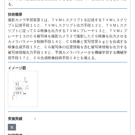
る。
技術概要
撮影カメラ学習装置１は、ＴＶＭＬスクリプトを記述するＴＶＭＬスクリ
プト記述手段１１と、ＴＶＭＬスクリプト出力手段１２と、ＴＶＭＬスク
リプトに従ってＣＧ映像を出力するＴＶＭＬプレーヤ１３と、ＴＶＭＬプ
レーヤ１３のＣＧ被写体を撮影カメラ２で撮影したＣＧ映像を出力させる
カメラパラメータ制御手段１４と、ＣＧ映像と実写背景ｂｇとを合成する
映像合成手段１５と、ＣＧ被写体の位置情報を含む被写体情報を出力する
被写体情報出力手段１６と、予測カメラパラメータを機械学習する機械学
習手段１７と、ＣＧ合成映像録画手段１８とを備える。
イメージ図
実施実績 ：
無