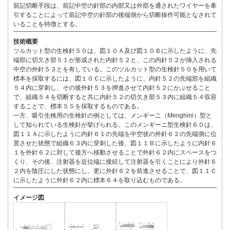
前記切断手段は、前記中空の針部の内部又は外部を通されたワイヤーを牽
引することによって前記中空の針部の後端側から切断操作可能となされて
いることを特徴とする。
技術概要
ツルカット型の生検針５０は、図１０Ａ及び図１０Ｂに示したように、先
端部に切欠き部５１が形成された内針５２と、この内針５２が挿入される
中空の外針５３とを有している。このツルカット型の生検針５０を用いて
標本を採取するには、図１０Ｃに示したように、内針５２の先端部を組織
５４内に穿刺し、その後外針５３を押進させて内針５２にかぶせること
で、組織５４を切断すると共に内針５２の切欠き部５３内に組織５４収容
することで、標本５５を採取するものである。
一方、吸引生検用の生検針の例としては、メンギーニ（Menghini）型と
して知られている生検針が挙げられる。このメンギーニ型生検針６０は、
図１１Ａに示したように内針６１の先端を中空状の外針６２の先端側に位
置させた状態で組織６３内に穿刺した後、図１１Ｂに示したように内針６
１を外針６２に対して後方へ移動させることで外針６２内にスペースをつ
くり、その後、注射器を近位端に接続して注射器を引くことにより外針６
２内を陰圧にした状態にし、更に外針６２を前進させることで、図１１Ｃ
に示したように外針６２内に標本６４を取り込むものである。
イメージ図