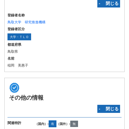
‐ 閉じる
登録者名称
鳥取大学 研究推進機構
登録者区分
大学・ＴＬＯ
都道府県
鳥取県
名前
稲岡 美惠子
その他の情報
‐ 閉じる
関連特許
（国内）:
有
（国外）:
無