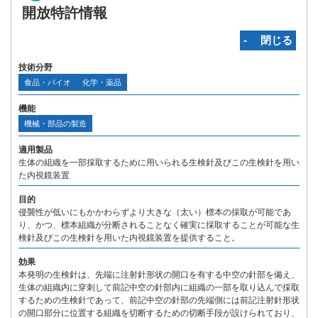
開放特許情報
‐ 閉じる
技術分野
食品・バイオ
化学・薬品
機能
機械・部品の製造
適用製品
生体の組織を一部採取するために用いられる生検針及びこの生検針を用い
た内視鏡装置
目的
侵襲性が低いにもかかわらずより大きな（太い）標本の採取が可能であ
り、かつ、標本組織が分断されることなく確実に採取することが可能な生
検針及びこの生検針を用いた内視鏡装置を提供すること。
効果
本発明の生検針は、先端に注射針形状の開口を有する中空の針部を備え、
生体の組織内に穿刺して前記中空の針部内に組織の一部を取り込んで採取
するための生検針であって、前記中空の針部の先端側には前記注射針形状
の開口部分に位置する組織を切断するための切断手段が設けられており、