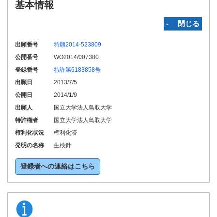
基本情報
‐ 閉じる
出願番号
特願2014-523809
公開番号
WO2014/007380
登録番号
特許第6183858号
出願日
2013/7/5
公開日
2014/1/9
出願人
国立大学法人鳥取大学
特許権者
国立大学法人鳥取大学
権利化状況
権利化済
発明の名称
生検針
登録者への連絡はこちら