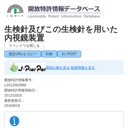
生検針及びこの生検針を用いた
内視鏡装置
ウインドウを閉じる
固定URLをコピー
印刷
XにPOST
登録公報を見る
経過情報を見る
開放特許情報番号：
L2012002968
開放特許情報登録日：
2012/10/16
最新更新日：
2020/9/18