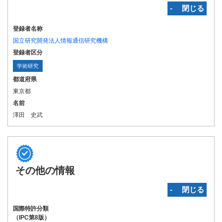
‐ 閉じる
登録者名称
国立研究開発法人情報通信研究機構
登録者区分
学術研究
都道府県
東京都
名前
澤田 史武
その他の情報
‐ 閉じる
国際特許分類
（IPC第8版）