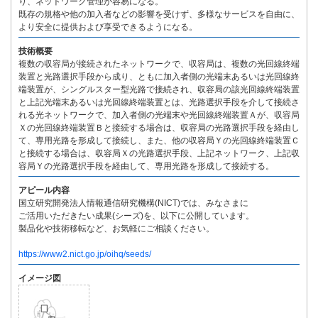
り、ネットワーク管理が容易になる。
既存の規格や他の加入者などの影響を受けず、多様なサービスを自由に、
より安全に提供および享受できるようになる。
技術概要
複数の収容局が接続されたネットワークで、収容局は、複数の光回線終端
装置と光路選択手段から成り、ともに加入者側の光端末あるいは光回線終
端装置が、シングルスター型光路で接続され、収容局の該光回線終端装置
と上記光端末あるいは光回線終端装置とは、光路選択手段を介して接続さ
れる光ネットワークで、加入者側の光端末や光回線終端装置Ａが、収容局
Ｘの光回線終端装置Ｂと接続する場合は、収容局の光路選択手段を経由し
て、専用光路を形成して接続し、また、他の収容局Ｙの光回線終端装置Ｃ
と接続する場合は、収容局Ｘの光路選択手段、上記ネットワーク、上記収
容局Ｙの光路選択手段を経由して、専用光路を形成して接続する。
アピール内容
国立研究開発法人情報通信研究機構(NICT)では、みなさまに
ご活用いただきたい成果(シーズ)を、以下に公開しています。
製品化や技術移転など、お気軽にご相談ください。
https://www2.nict.go.jp/oihq/seeds/
イメージ図