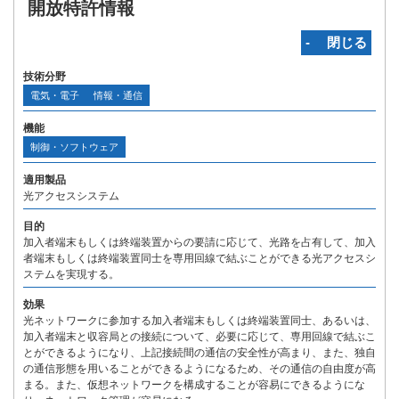
開放特許情報
‐ 閉じる
技術分野
電気・電子
情報・通信
機能
制御・ソフトウェア
適用製品
光アクセスシステム
目的
加入者端末もしくは終端装置からの要請に応じて、光路を占有して、加入
者端末もしくは終端装置同士を専用回線で結ぶことができる光アクセスシ
ステムを実現する。
効果
光ネットワークに参加する加入者端末もしくは終端装置同士、あるいは、
加入者端末と収容局との接続について、必要に応じて、専用回線で結ぶこ
とができるようになり、上記接続間の通信の安全性が高まり、また、独自
の通信形態を用いることができるようになるため、その通信の自由度が高
まる。また、仮想ネットワークを構成することが容易にできるようにな