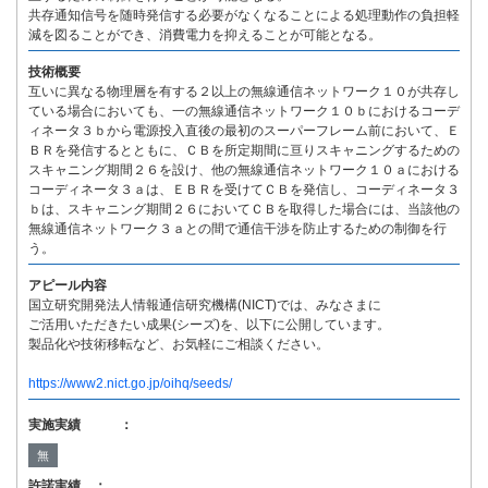
共存通知信号を随時発信する必要がなくなることによる処理動作の負担軽
減を図ることができ、消費電力を抑えることが可能となる。
技術概要
互いに異なる物理層を有する２以上の無線通信ネットワーク１０が共存し
ている場合においても、一の無線通信ネットワーク１０ｂにおけるコーデ
ィネータ３ｂから電源投入直後の最初のスーパーフレーム前において、Ｅ
ＢＲを発信するとともに、ＣＢを所定期間に亘りスキャニングするための
スキャニング期間２６を設け、他の無線通信ネットワーク１０ａにおける
コーディネータ３ａは、ＥＢＲを受けてＣＢを発信し、コーディネータ３
ｂは、スキャニング期間２６においてＣＢを取得した場合には、当該他の
無線通信ネットワーク３ａとの間で通信干渉を防止するための制御を行
う。
アピール内容
国立研究開発法人情報通信研究機構(NICT)では、みなさまに
ご活用いただきたい成果(シーズ)を、以下に公開しています。
製品化や技術移転など、お気軽にご相談ください。
https://www2.nict.go.jp/oihq/seeds/
実施実績 ：
無
許諾実績 ：