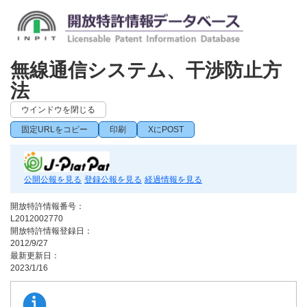
無線通信システム、干渉防止方
法
ウインドウを閉じる
固定URLをコピー
印刷
XにPOST
公開公報を見る
登録公報を見る
経過情報を見る
開放特許情報番号：
L2012002770
開放特許情報登録日：
2012/9/27
最新更新日：
2023/1/16