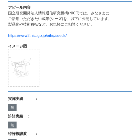
アピール内容
国立研究開発法人情報通信研究機構(NICT)では、みなさまに
ご活用いただきたい成果(シーズ)を、以下に公開しています。
製品化や技術移転など、お気軽にご相談ください。
https://www2.nict.go.jp/oihq/seeds/
イメージ図
実施実績 ：
無
許諾実績 ：
無
特許権譲渡 ：