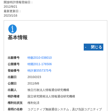
開放特許情報登録日：
2012/9/21
最新更新日：
2023/1/16
基本情報
‐ 閉じる
出願番号
特願2010-038010
公開番号
特開2011-176506
登録番号
特許第5557375号
出願日
2010/2/23
公開日
2011/9/8
出願人
独立行政法人情報通信研究機構
特許権者
国立研究開発法人情報通信研究機構
権利化状況
権利化済
発明の名称
コグニティブ無線通信システム，及び当該コグニティブ