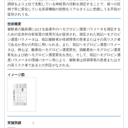
調節をより上位で支配している神経系の活動を測定することで、個々の症
例で常に変化している排尿機能の状態をリアルタイムに把握しうる手段が
提供されうる。
技術概要
被験者の脳表層における血液中のヘモグロビン濃度パラメータを測定する
ための近赤外分析装置の使用方法が提供され、測定された前記ヘモグロビ
ン濃度パラメータは、前記被験者が排尿障害の患者またはその高リスク者
であるか否かの判定に用いられる。また、前記ヘモグロビン濃度パラメー
タは、例えば、酸素化ヘモグロビン濃度変化、脱酸素化ヘモグロビン濃度
変化および総ヘモグロビン濃度変化を含む。そして、前記ヘモグロビン濃
度パラメータの増減パターン等により、被験者は排尿障害の患者またはそ
の高リスク者であるとの判定がなされる。
イメージ図
実施実績 ：