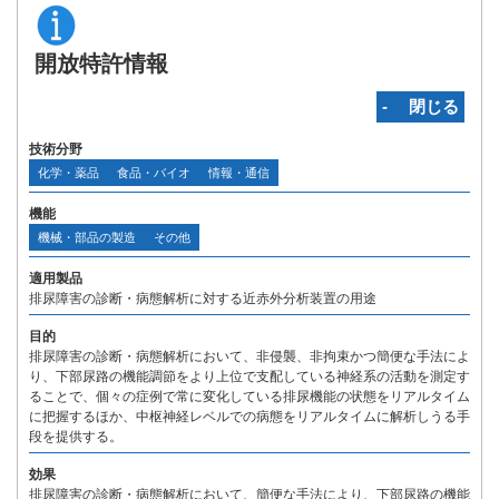
開放特許情報
‐ 閉じる
技術分野
化学・薬品
食品・バイオ
情報・通信
機能
機械・部品の製造
その他
適用製品
排尿障害の診断・病態解析に対する近赤外分析装置の用途
目的
排尿障害の診断・病態解析において、非侵襲、非拘束かつ簡便な手法によ
り、下部尿路の機能調節をより上位で支配している神経系の活動を測定す
ることで、個々の症例で常に変化している排尿機能の状態をリアルタイム
に把握するほか、中枢神経レベルでの病態をリアルタイムに解析しうる手
段を提供する。
効果
排尿障害の診断・病態解析において、簡便な手法により、下部尿路の機能