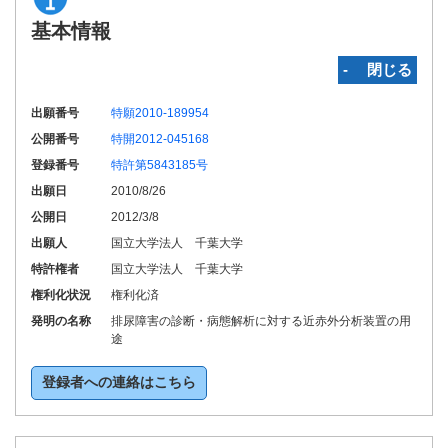
基本情報
‐ 閉じる
出願番号
特願2010-189954
公開番号
特開2012-045168
登録番号
特許第5843185号
出願日
2010/8/26
公開日
2012/3/8
出願人
国立大学法人 千葉大学
特許権者
国立大学法人 千葉大学
権利化状況
権利化済
発明の名称
排尿障害の診断・病態解析に対する近赤外分析装置の用
途
登録者への連絡はこちら